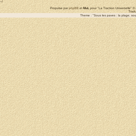
--/
Propulse par
phpBB
et
MuL
pour "La Traction Universelle" 
Tradu
Theme : "Sous les paves : la plage; sous