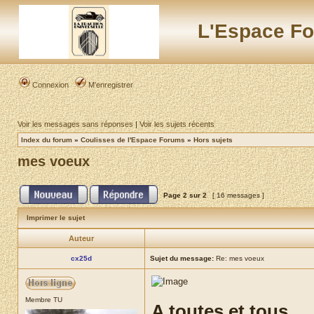
L'Espace Fo
Connexion
M’enregistrer
Voir les messages sans réponses
|
Voir les sujets récents
Index du forum
»
Coulisses de l'Espace Forums
»
Hors sujets
mes voeux
Page
2
sur
2
[ 16 messages ]
Imprimer le sujet
Auteur
cx25d
Sujet du message:
Re: mes voeux
Membre TU
A toutes et tous