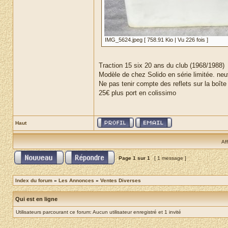
IMG_5624.jpeg [ 758.91 Kio | Vu 226 fois ]
Traction 15 six 20 ans du club (1968/1988)
Modèle de chez Solido en série limitée. neu
Ne pas tenir compte des reflets sur la boîte
25€ plus port en colissimo
Haut
Af
Page
1
sur
1
[ 1 message ]
Index du forum
»
Les Annonces
»
Ventes Diverses
Qui est en ligne
Utilisateurs parcourant ce forum: Aucun utilisateur enregistré et 1 invité