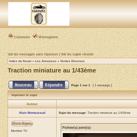
Connexion
M’enregistrer
Voir les messages sans réponses
|
Voir les sujets récents
Index du forum
»
Les Annonces
»
Ventes Diverses
Traction miniature au 1/43ème
Page
1
sur
1
[ 1 message ]
Imprimer le sujet
Auteur
Alain Montazeaud
Sujet du message:
Traction miniature au 1/43ème
Fichier(s) joint(s):
Membre TU