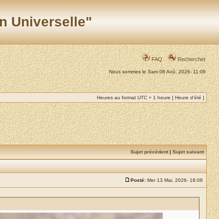
n Universelle"
FAQ
Rechercher
Nous sommes le Sam 08 Aoû, 2026- 11:06
Heures au format UTC + 1 heure [ Heure d’été ]
Sujet précédent
|
Sujet suivant
Posté:
Mer 13 Mai, 2026- 18:06