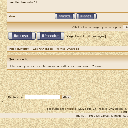
Localisation:
milly 91
Haut
Afficher les messages postés depuis:
Page
1
sur
1
[ 4 messages ]
Index du forum
»
Les Annonces
»
Ventes Diverses
Qui est en ligne
Utilisateurs parcourant ce forum: Aucun utilisateur enregistré et 7 invités
Rechercher:
--/
Propulse par
phpBB
et
MuL
pour "La Traction Universelle" 
Tradu
Theme : "Sous les paves : la plage; sous