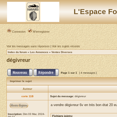
L'Espace Fo
Connexion
M’enregistrer
Voir les messages sans réponses
|
Voir les sujets récents
Index du forum
»
Les Annonces
»
Ventes Diverses
dégivreur
Page
1
sur
1
[ 4 messages ]
Imprimer le sujet
Auteur
corte 11B
Sujet du message:
dégivreur
a vendre dégivreur 6v en très bon état 20 e
Inscription:
Dim 03 Mar, 2024-
Fichiers joints:
09:27