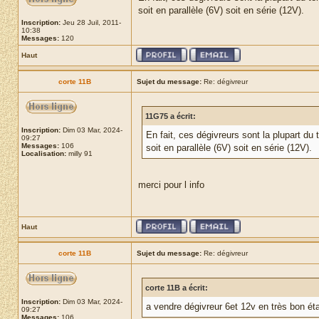
soit en parallèle (6V) soit en série (12V).
Inscription:
Jeu 28 Juil, 2011-
10:38
Messages:
120
Haut
corte 11B
Sujet du message:
Re: dégivreur
11G75 a écrit:
Inscription:
Dim 03 Mar, 2024-
En fait, ces dégivreurs sont la plupart d
09:27
Messages:
106
soit en parallèle (6V) soit en série (12V).
Localisation:
milly 91
merci pour l info
Haut
corte 11B
Sujet du message:
Re: dégivreur
corte 11B a écrit:
Inscription:
Dim 03 Mar, 2024-
a vendre dégivreur 6et 12v en très bon ét
09:27
Messages:
106