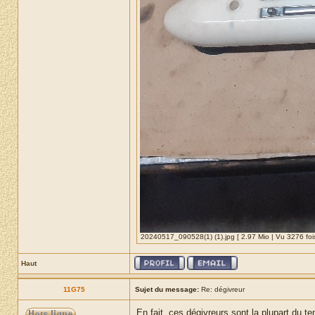
20240517_090528(1) (1).jpg [ 2.97 Mio | Vu 3276 fois
Haut
11G75
Sujet du message:
Re: dégivreur
En fait, ces dégivreurs sont la plupart du 