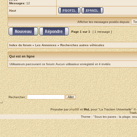
Messages:
12
Haut
Afficher les messages postés depuis:
Page
1
sur
1
[ 1 message ]
Index du forum
»
Les Annonces
»
Recherches autres véhicules
Qui est en ligne
Utilisateurs parcourant ce forum: Aucun utilisateur enregistré et 4 invités
Rechercher:
--/
Propulse par
phpBB
et
MuL
pour "La Traction Universelle" 
Tradu
Theme : "Sous les paves : la plage; sous