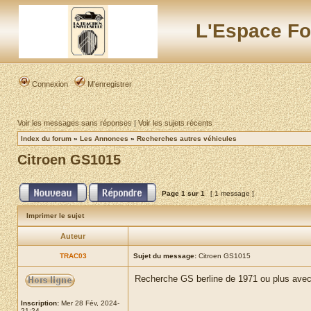
L'Espace Fo
Connexion
M’enregistrer
Voir les messages sans réponses
|
Voir les sujets récents
Index du forum
»
Les Annonces
»
Recherches autres véhicules
Citroen GS1015
Page
1
sur
1
[ 1 message ]
Imprimer le sujet
Auteur
TRAC03
Sujet du message:
Citroen GS1015
Recherche GS berline de 1971 ou plus avec
Inscription:
Mer 28 Fév, 2024-
21:24