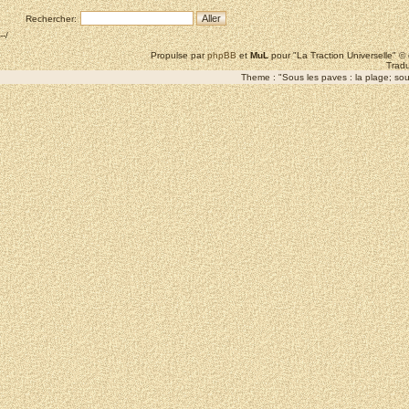
Rechercher:
--/
Propulse par
phpBB
et
MuL
pour "La Traction Universelle" 
Tradu
Theme : "Sous les paves : la plage; sous