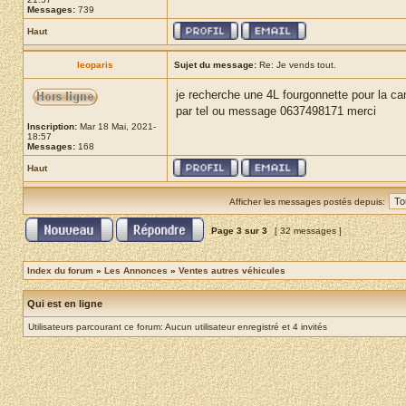
Messages:
739
Haut
leoparis
Sujet du message:
Re: Je vends tout.
je recherche une 4L fourgonnette pour la ca
par tel ou message 0637498171 merci
Inscription:
Mar 18 Mai, 2021-
18:57
Messages:
168
Haut
Afficher les messages postés depuis:
Page
3
sur
3
[ 32 messages ]
Index du forum
»
Les Annonces
»
Ventes autres véhicules
Qui est en ligne
Utilisateurs parcourant ce forum: Aucun utilisateur enregistré et 4 invités