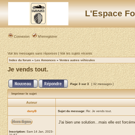
L'Espace Fo
Connexion
M’enregistrer
Voir les messages sans réponses
|
Voir les sujets récents
Index du forum
»
Les Annonces
»
Ventes autres véhicules
Je vends tout.
Page
3
sur
3
[ 32 messages ]
Imprimer le sujet
Auteur
danyB
Sujet du message:
Re: Je vends tout.
J'ai bien une solution...mais elle est forcém
Inscription:
Sam 14 Jan, 2023-
21:57