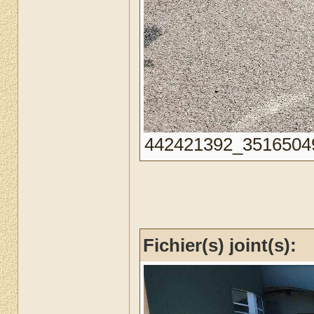
442421392_351650497
Fichier(s) joint(s):