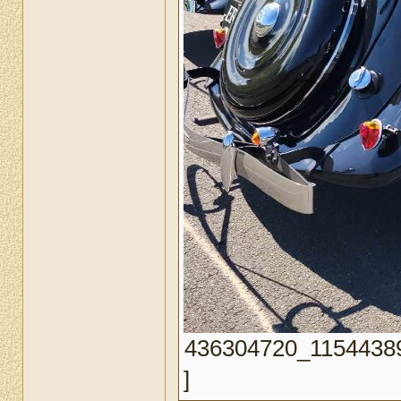
436304720_115443893
]