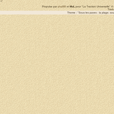
--/
Propulse par
phpBB
et
MuL
pour "La Traction Universelle" 
Tradu
Theme : "Sous les paves : la plage; sous