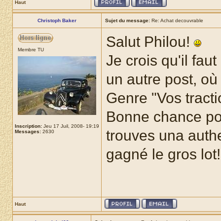
Haut
Christoph Baker
Sujet du message:
Re: Achat decouvrable
Salut Philou!
Membre TU
Je crois qu'il fa
un autre post, où 
Genre "Vos tracti
Bonne chance pour
Inscription:
Jeu 17 Juil, 2008- 19:19
trouves una auth
Messages:
2630
gagné le gros lot
Haut