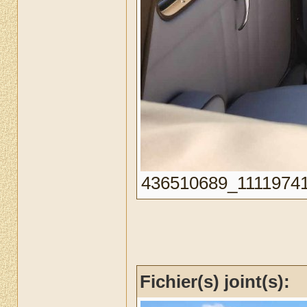
436510689_111197411
Fichier(s) joint(s):