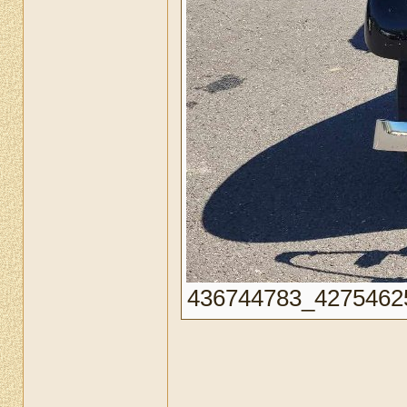
436744783_427546259