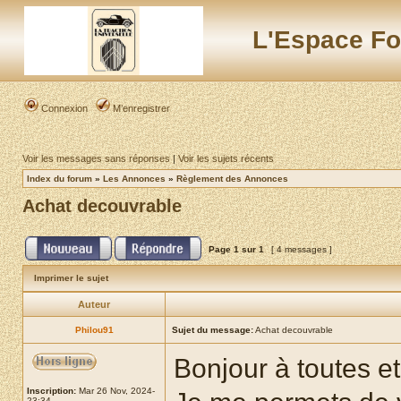
L'Espace Fo
Connexion
M’enregistrer
Voir les messages sans réponses
|
Voir les sujets récents
Index du forum
»
Les Annonces
»
Règlement des Annonces
Achat decouvrable
Page
1
sur
1
[ 4 messages ]
Imprimer le sujet
Auteur
Philou91
Sujet du message:
Achat decouvrable
Bonjour à toutes et
Inscription:
Mar 26 Nov, 2024-
23:34