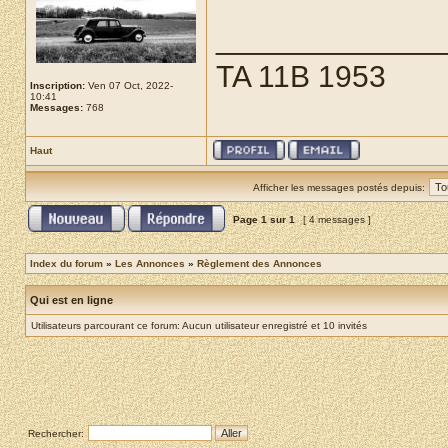
_____________
TA 11B 1953
Inscription:
Ven 07 Oct, 2022-
10:41
Messages:
768
Haut
Afficher les messages postés depuis:
Page
1
sur
1
[ 4 messages ]
Index du forum
»
Les Annonces
»
Règlement des Annonces
Qui est en ligne
Utilisateurs parcourant ce forum: Aucun utilisateur enregistré et 10 invités
Rechercher: