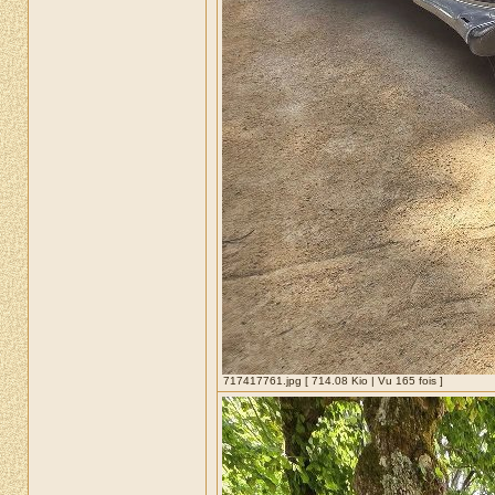
717417761.jpg [ 714.08 Kio | Vu 165 fois ]