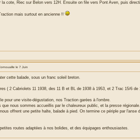
a cote, Riec sur Belon vers 12H. Ensuite on file vers Pont Aven, puis direct
Traction mais surtout en ancienne !!
ornouaille le 7 Juin
ter cette balade, sous un franc soleil breton.
res ( 2 Cabriolets 11 1938, des 11 B et BL de 1938 à 1953, et 2 Trac 15/6 de 19
le pour une visite-dégustation, nos Traction garées à l'ombre.
s que nous sommes accueillis par le chaleureux public, et la presse régionale
s offrent une petite halte, balade à pied. On termine ce périple par l'anse de
 petites routes adaptées à nos bolides, et des équipages enthousiastes.