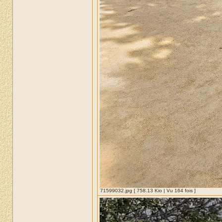
71599032.jpg [ 758.13 Kio | Vu 164 fois ]