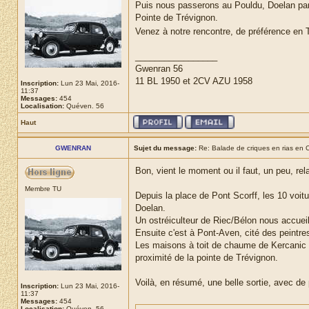
Puis nous passerons au Pouldu, Doelan par l
Pointe de Trévignon.
Venez à notre rencontre, de préférence en 
_________________
Gwenran 56
11 BL 1950 et 2CV AZU 1958
Inscription:
Lun 23 Mai, 2016-
11:37
Messages:
454
Localisation:
Quéven. 56
Haut
GWENRAN
Sujet du message:
Re: Balade de criques en rias en C
Bon, vient le moment ou il faut, un peu, rela
Membre TU
Depuis la place de Pont Scorff, les 10 voitu
Doelan.
Un ostréiculteur de Riec/Bélon nous accueil
Ensuite c'est à Pont-Aven, cité des peintre
Les maisons à toit de chaume de Kercanic nou
proximité de la pointe de Trévignon.
Voilà, en résumé, une belle sortie, avec de
Inscription:
Lun 23 Mai, 2016-
11:37
Messages:
454
Localisation:
Quéven. 56