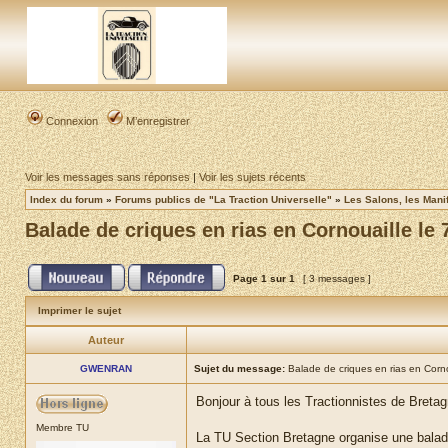
Connexion
M’enregistrer
Voir les messages sans réponses
|
Voir les sujets récents
Index du forum
»
Forums publics de "La Traction Universelle"
»
Les Salons, les Mani
Balade de criques en rias en Cornouaille le 
Page
1
sur
1
[ 3 messages ]
Imprimer le sujet
Auteur
GWENRAN
Sujet du message:
Balade de criques en rias en Corno
Bonjour à tous les Tractionnistes de Bretagne
Membre TU
La TU Section Bretagne organise une balade