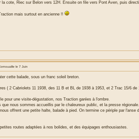
a cote, Riec sur Belon vers 12H. Ensuite on file vers Pont Aven, puis direct
Traction mais surtout en ancienne !!
ornouaille le 7 Juin
ter cette balade, sous un franc soleil breton.
res ( 2 Cabriolets 11 1938, des 11 B et BL de 1938 à 1953, et 2 Trac 15/6 de 19
le pour une visite-dégustation, nos Traction garées à l'ombre.
s que nous sommes accueillis par le chaleureux public, et la presse régionale
s offrent une petite halte, balade à pied. On termine ce périple par l'anse de
 petites routes adaptées à nos bolides, et des équipages enthousiastes.