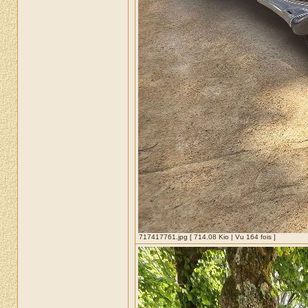
717417761.jpg [ 714.08 Kio | Vu 164 fois ]