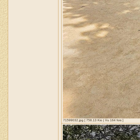
71599032.jpg [ 758.13 Kio | Vu 164 fois ]