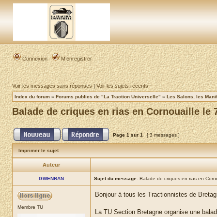
Connexion
M’enregistrer
Voir les messages sans réponses
|
Voir les sujets récents
Index du forum
»
Forums publics de "La Traction Universelle"
»
Les Salons, les Mani
Balade de criques en rias en Cornouaille le 
Page
1
sur
1
[ 3 messages ]
Imprimer le sujet
Auteur
GWENRAN
Sujet du message:
Balade de criques en rias en Corno
Bonjour à tous les Tractionnistes de Bretagne
Membre TU
La TU Section Bretagne organise une balade