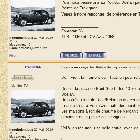
Puis nous passerons au Pouldu, Doelan par l
Pointe de Trévignon.
Venez à notre rencontre, de préférence en 
_________________
Gwenran 56
11 BL 1950 et 2CV AZU 1958
Inscription:
Lun 23 Mai, 2016-
11:37
Messages:
454
Localisation:
Quéven. 56
Haut
GWENRAN
Sujet du message:
Re: Balade de criques en rias en C
Bon, vient le moment ou il faut, un peu, rela
Membre TU
Depuis la place de Pont Scorff, les 10 voitu
Doelan.
Un ostréiculteur de Riec/Bélon nous accueil
Ensuite c'est à Pont-Aven, cité des peintre
Les maisons à toit de chaume de Kercanic nou
proximité de la pointe de Trévignon.
Voilà, en résumé, une belle sortie, avec de
Inscription:
Lun 23 Mai, 2016-
11:37
Messages:
454
Localisation:
Quéven. 56