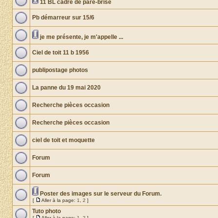
11 BL cadre de pare-brise
Pb démarreur sur 15/6
je me présente, je m'appelle ...
Ciel de toit 11 b 1956
publipostage photos
La panne du 19 mai 2020
Recherche pièces occasion
Recherche pièces occasion
ciel de toit et moquette
Forum
Forum
Poster des images sur le serveur du Forum.
[
Aller à la page:
1
,
2
]
Tuto photo
[
Aller à la page:
1
,
2
]