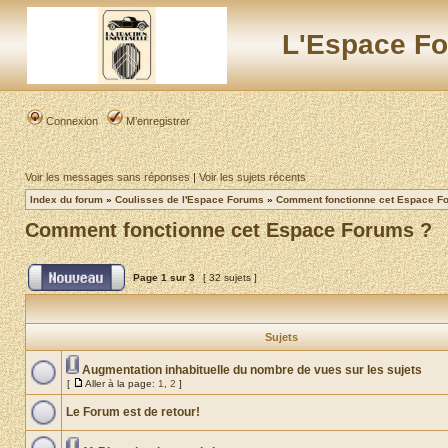
L'Espace Fo
Connexion
M’enregistrer
Voir les messages sans réponses
|
Voir les sujets récents
Index du forum
»
Coulisses de l'Espace Forums
»
Comment fonctionne cet Espace F
Comment fonctionne cet Espace Forums ?
Page
1
sur
3
[ 32 sujets ]
Sujets
Augmentation inhabituelle du nombre de vues sur les sujets
[
Aller à la page:
1
,
2
]
Le Forum est de retour!