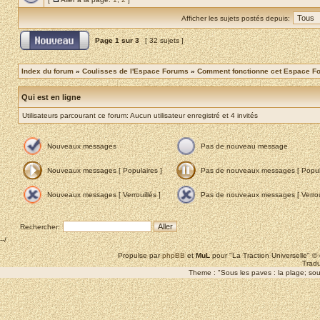
Afficher les sujets postés depuis:
Page
1
sur
3
[ 32 sujets ]
Index du forum
»
Coulisses de l'Espace Forums
»
Comment fonctionne cet Espace F
Qui est en ligne
Utilisateurs parcourant ce forum: Aucun utilisateur enregistré et 4 invités
Nouveaux messages
Pas de nouveau message
Nouveaux messages [ Populaires ]
Pas de nouveaux messages [ Popula
Nouveaux messages [ Verrouillés ]
Pas de nouveaux messages [ Verroui
Rechercher:
--/
Propulse par
phpBB
et
MuL
pour "La Traction Universelle" 
Tradu
Theme : "Sous les paves : la plage; sous