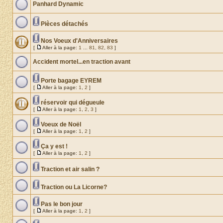
Panhard Dynamic
Pièces détachés
Nos Voeux d'Anniversaires
[
Aller à la page:
1
...
81
,
82
,
83
]
Accident mortel...en traction avant
Porte bagage EYREM
[
Aller à la page:
1
,
2
]
réservoir qui dégueule
[
Aller à la page:
1
,
2
,
3
]
Voeux de Noël
[
Aller à la page:
1
,
2
]
Ça y est !
[
Aller à la page:
1
,
2
]
Traction et air salin ?
Traction ou La Licorne?
Pas le bon jour
[
Aller à la page:
1
,
2
]