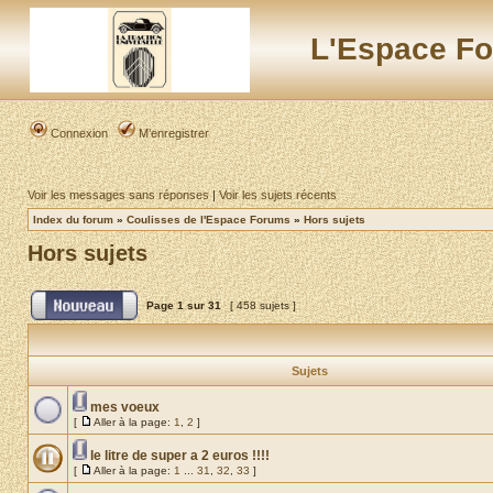
L'Espace Fo
Connexion
M’enregistrer
Voir les messages sans réponses
|
Voir les sujets récents
Index du forum
»
Coulisses de l'Espace Forums
»
Hors sujets
Hors sujets
Page
1
sur
31
[ 458 sujets ]
Sujets
mes voeux
[
Aller à la page:
1
,
2
]
le litre de super a 2 euros !!!!
[
Aller à la page:
1
...
31
,
32
,
33
]