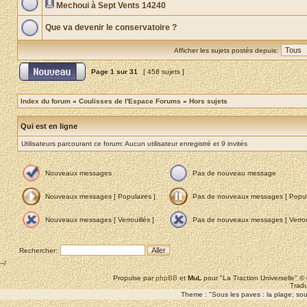
Mechoui à Sept Vents 14240
Que va devenir le conservatoire ?
Afficher les sujets postés depuis:
Page
1
sur
31
[ 458 sujets ]
Index du forum
»
Coulisses de l'Espace Forums
»
Hors sujets
Qui est en ligne
Utilisateurs parcourant ce forum: Aucun utilisateur enregistré et 9 invités
Nouveaux messages
Pas de nouveau message
Nouveaux messages [ Populaires ]
Pas de nouveaux messages [ Popula
Nouveaux messages [ Verrouillés ]
Pas de nouveaux messages [ Verroui
Rechercher:
--/
Propulse par
phpBB
et
MuL
pour "La Traction Universelle" 
Tradu
Theme : "Sous les paves : la plage; sous