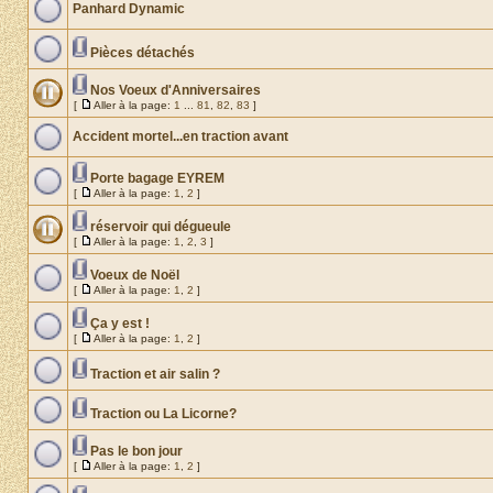
Panhard Dynamic
Pièces détachés
Nos Voeux d'Anniversaires
[
Aller à la page:
1
...
81
,
82
,
83
]
Accident mortel...en traction avant
Porte bagage EYREM
[
Aller à la page:
1
,
2
]
réservoir qui dégueule
[
Aller à la page:
1
,
2
,
3
]
Voeux de Noël
[
Aller à la page:
1
,
2
]
Ça y est !
[
Aller à la page:
1
,
2
]
Traction et air salin ?
Traction ou La Licorne?
Pas le bon jour
[
Aller à la page:
1
,
2
]