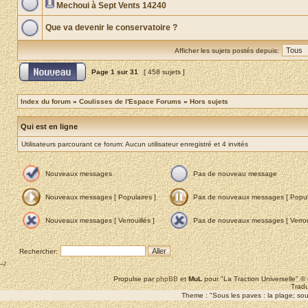
Mechoui à Sept Vents 14240
Que va devenir le conservatoire ?
Afficher les sujets postés depuis:
Page
1
sur
31
[ 458 sujets ]
Index du forum
»
Coulisses de l'Espace Forums
»
Hors sujets
Qui est en ligne
Utilisateurs parcourant ce forum: Aucun utilisateur enregistré et 4 invités
Nouveaux messages
Pas de nouveau message
Nouveaux messages [ Populaires ]
Pas de nouveaux messages [ Popula
Nouveaux messages [ Verrouillés ]
Pas de nouveaux messages [ Verroui
Rechercher:
--/
Propulse par
phpBB
et
MuL
pour "La Traction Universelle" 
Tradu
Theme : "Sous les paves : la plage; sous