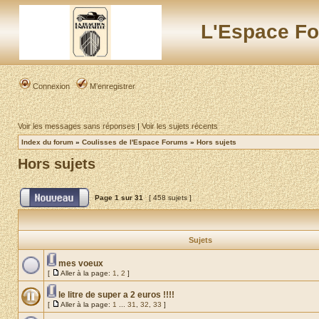
L'Espace Fo
Connexion
M’enregistrer
Voir les messages sans réponses
|
Voir les sujets récents
Index du forum
»
Coulisses de l'Espace Forums
»
Hors sujets
Hors sujets
Page
1
sur
31
[ 458 sujets ]
Sujets
mes voeux
[
Aller à la page:
1
,
2
]
le litre de super a 2 euros !!!!
[
Aller à la page:
1
...
31
,
32
,
33
]