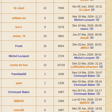
Ven 05 Juin, 2026- 14:11
11 Lépel
21
7940
11 Lépel
Mar 26 Mai, 2026- 11:12
william.six
9
2685
Michel Locquet
Dim 10 Mai, 2026- 00:05
Gui L
9
3176
marcc
Jeu 07 Mai, 2026- 09:56
Johan_74
10
3661
danyB
Dim 26 Avr, 2026- 20:53
Froth
15
8954
JBR14
Jeu 23 Avr, 2026- 09:42
Michel Locquet
0
2724
Michel Locquet
Dim 22 Mar, 2026- 21:18
comte de foix
12
10718
LeRêveDeLaTraction
Sam 14 Mar, 2026- 19:47
Familiale55
1
1636
Christoph Baker
Mar 03 Mar, 2026- 09:42
yyan
1
1328
Christoph Baker
Ven 20 Fév, 2026- 14:17
Christoph Baker
0
1987
Christoph Baker
Lun 02 Fév, 2026- 22:04
SEB370
5
2369
SEB370
Mer 28 Jan, 2026- 19:02
nono28
6
1887
nono28