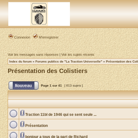
Connexion
M’enregistrer
Voir les messages sans réponses
|
Voir les sujets récents
Index du forum
»
Forums publics de "La Traction Universelle"
»
Présentation des Coli
Présentation des Colistiers
Page
1
sur
41
[ 613 sujets ]
Traction 11bl de 1946 qui se sent seule ...
Présentation
bonjour a tous de la part de Richard