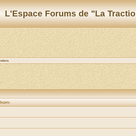
L'Espace Forums de "La Tractio
stiers
Sujets