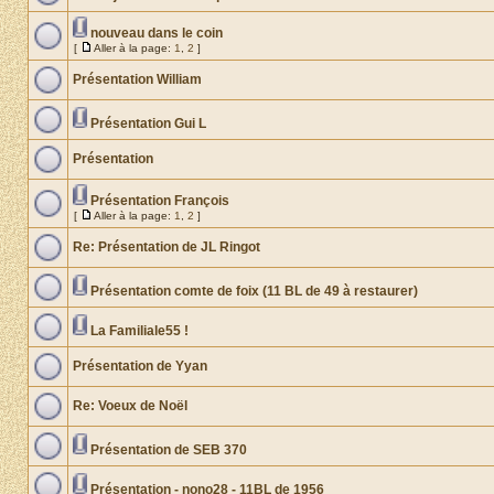
nouveau dans le coin
[
Aller à la page:
1
,
2
]
Présentation William
Présentation Gui L
Présentation
Présentation François
[
Aller à la page:
1
,
2
]
Re: Présentation de JL Ringot
Présentation comte de foix (11 BL de 49 à restaurer)
La Familiale55 !
Présentation de Yyan
Re: Voeux de Noël
Présentation de SEB 370
Présentation - nono28 - 11BL de 1956