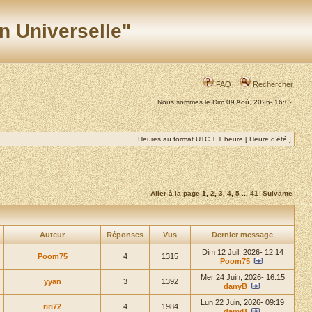
n Universelle"
FAQ
Rechercher
Nous sommes le Dim 09 Aoû, 2026- 16:02
Heures au format UTC + 1 heure [ Heure d’été ]
Aller à la page
1
,
2
,
3
,
4
,
5
...
41
Suivante
Auteur
Réponses
Vus
Dernier message
Dim 12 Juil, 2026- 12:14
Poom75
4
1315
Poom75
Mer 24 Juin, 2026- 16:15
yyan
3
1392
danyB
Lun 22 Juin, 2026- 09:19
riri72
4
1984
danyB