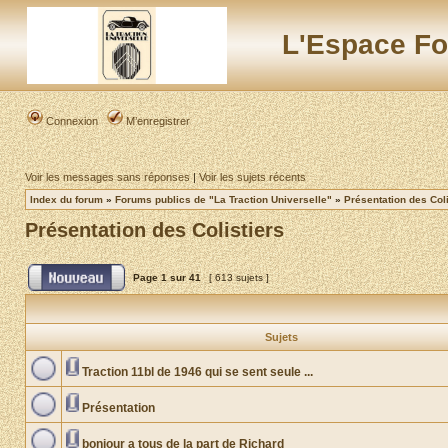
L'Espace Fo
Connexion
M’enregistrer
Voir les messages sans réponses
|
Voir les sujets récents
Index du forum
»
Forums publics de "La Traction Universelle"
»
Présentation des Coli
Présentation des Colistiers
Page
1
sur
41
[ 613 sujets ]
Sujets
Traction 11bl de 1946 qui se sent seule ...
Présentation
bonjour a tous de la part de Richard