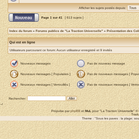
Afficher les sujets postés depuis:
Page
1
sur
41
[ 613 sujets ]
Index du forum
»
Forums publics de "La Traction Universelle"
»
Présentation des Coli
Qui est en ligne
Utilisateurs parcourant ce forum: Aucun utilisateur enregistré et 9 invités
Nouveaux messages
Pas de nouveau message
Nouveaux messages [ Populaires ]
Pas de nouveaux messages [ Popula
Nouveaux messages [ Verrouillés ]
Pas de nouveaux messages [ Verroui
Rechercher:
--/
Propulse par
phpBB
et
MuL
pour "La Traction Universelle" 
Tradu
Theme : "Sous les paves : la plage; sous