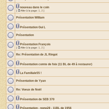
nouveau dans le coin
[
Aller à la page:
1
,
2
]
Présentation William
Présentation Gui L
Présentation
Présentation François
[
Aller à la page:
1
,
2
]
Re: Présentation de JL Ringot
Présentation comte de foix (11 BL de 49 à restaurer)
La Familiale55 !
Présentation de Yyan
Re: Voeux de Noël
Présentation de SEB 370
Présentation - nono28 - 11BL de 1956