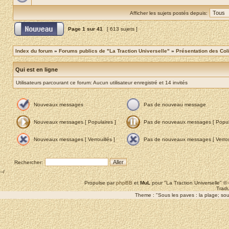
Afficher les sujets postés depuis:
Page
1
sur
41
[ 613 sujets ]
Index du forum
»
Forums publics de "La Traction Universelle"
»
Présentation des Coli
Qui est en ligne
Utilisateurs parcourant ce forum: Aucun utilisateur enregistré et 14 invités
Nouveaux messages
Pas de nouveau message
Nouveaux messages [ Populaires ]
Pas de nouveaux messages [ Popula
Nouveaux messages [ Verrouillés ]
Pas de nouveaux messages [ Verroui
Rechercher:
--/
Propulse par
phpBB
et
MuL
pour "La Traction Universelle" 
Tradu
Theme : "Sous les paves : la plage; sous