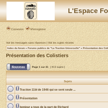
L'Espace Fo
Connexion
M’enregistrer
Voir les messages sans réponses
|
Voir les sujets récents
Index du forum
»
Forums publics de "La Traction Universelle"
»
Présentation des Coli
Présentation des Colistiers
Page
1
sur
41
[ 613 sujets ]
Sujets
Traction 11bl de 1946 qui se sent seule ...
Présentation
bonjour a tous de la part de Richard