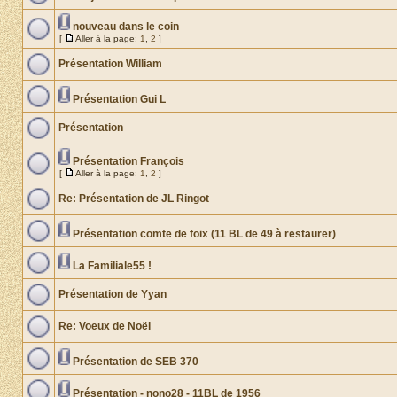
nouveau dans le coin
[
Aller à la page:
1
,
2
]
Présentation William
Présentation Gui L
Présentation
Présentation François
[
Aller à la page:
1
,
2
]
Re: Présentation de JL Ringot
Présentation comte de foix (11 BL de 49 à restaurer)
La Familiale55 !
Présentation de Yyan
Re: Voeux de Noël
Présentation de SEB 370
Présentation - nono28 - 11BL de 1956