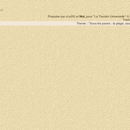
--/
Propulse par
phpBB
et
MuL
pour "La Traction Universelle" 
Tradu
Theme : "Sous les paves : la plage; sous