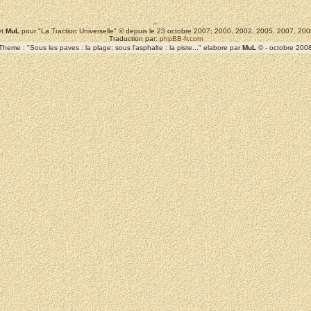
--
t
MuL
pour "La Traction Universelle" © depuis le 23 octobre 2007; 2000, 2002, 2005, 2007, 2
Traduction par:
phpBB-fr.com
Theme : "Sous les paves : la plage; sous l'asphalte : la piste..." elabore par
MuL
© - octobre 200