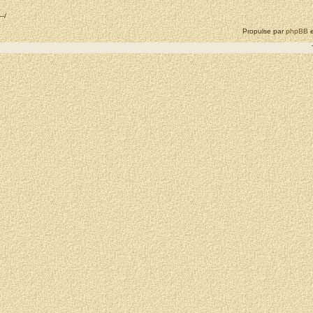
--/
Propulse par
phpBB
e