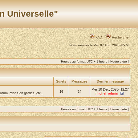
n Universelle"
FAQ
Rechercher
Nous sommes le Ven 07 Aoû, 2026- 05:50
Heures au format UTC + 1 heure [ Heure d’été ]
Sujets
Messages
Dernier message
Mer 10 Déc, 2025- 12:27
16
24
forum, mises en gardes, etc..
michel_admin
Heures au format UTC + 1 heure [ Heure d’été ]