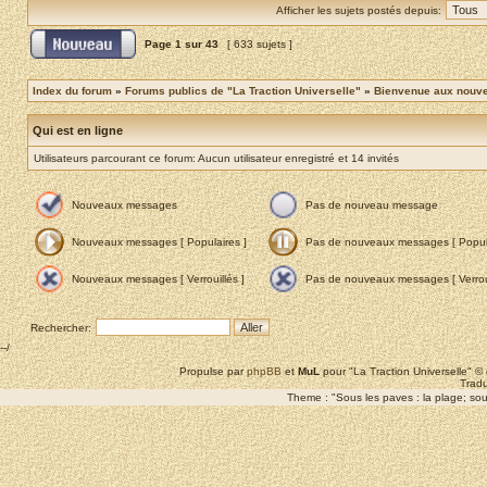
Afficher les sujets postés depuis:
Page
1
sur
43
[ 633 sujets ]
Index du forum
»
Forums publics de "La Traction Universelle"
»
Bienvenue aux nouvea
Qui est en ligne
Utilisateurs parcourant ce forum: Aucun utilisateur enregistré et 14 invités
Nouveaux messages
Pas de nouveau message
Nouveaux messages [ Populaires ]
Pas de nouveaux messages [ Popula
Nouveaux messages [ Verrouillés ]
Pas de nouveaux messages [ Verroui
Rechercher:
--/
Propulse par
phpBB
et
MuL
pour "La Traction Universelle" 
Tradu
Theme : "Sous les paves : la plage; sous