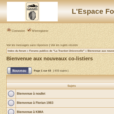
L'Espace Fo
Connexion
M’enregistrer
Voir les messages sans réponses
|
Voir les sujets récents
Index du forum
»
Forums publics de "La Traction Universelle"
»
Bienvenue aux nouvea
Bienvenue aux nouveaux co-listiers
Page
1
sur
43
[ 633 sujets ]
Sujets
Bienvenue à noullet
Bienvenue à Florian 1983
Bienvenue à KIMA