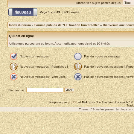
Afficher les sujets postés depuis:
Page
1
sur
43
[ 633 sujets ]
Index du forum
»
Forums publics de "La Traction Universelle"
»
Bienvenue aux nouvea
Qui est en ligne
Utilisateurs parcourant ce forum: Aucun utilisateur enregistré et 10 invités
Nouveaux messages
Pas de nouveau message
Nouveaux messages [ Populaires ]
Pas de nouveaux messages [ Popula
Nouveaux messages [ Verrouillés ]
Pas de nouveaux messages [ Verroui
Rechercher:
--/
Propulse par
phpBB
et
MuL
pour "La Traction Universelle" 
Tradu
Theme : "Sous les paves : la plage; sous