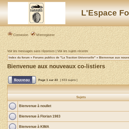
L'Espace Fo
Connexion
M’enregistrer
Voir les messages sans réponses
|
Voir les sujets récents
Index du forum
»
Forums publics de "La Traction Universelle"
»
Bienvenue aux nouvea
Bienvenue aux nouveaux co-listiers
Page
1
sur
43
[ 633 sujets ]
Sujets
Bienvenue à noullet
Bienvenue à Florian 1983
Bienvenue à KIMA