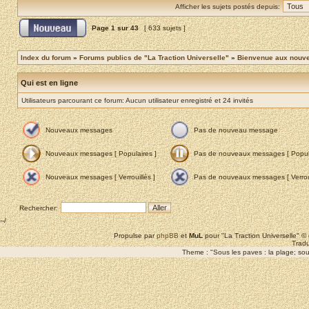
Afficher les sujets postés depuis:
Page
1
sur
43
[ 633 sujets ]
Index du forum
»
Forums publics de "La Traction Universelle"
»
Bienvenue aux nouvea
Qui est en ligne
Utilisateurs parcourant ce forum: Aucun utilisateur enregistré et 24 invités
Nouveaux messages
Pas de nouveau message
Nouveaux messages [ Populaires ]
Pas de nouveaux messages [ Popula
Nouveaux messages [ Verrouillés ]
Pas de nouveaux messages [ Verroui
Rechercher:
--/
Propulse par
phpBB
et
MuL
pour "La Traction Universelle" 
Tradu
Theme : "Sous les paves : la plage; sous