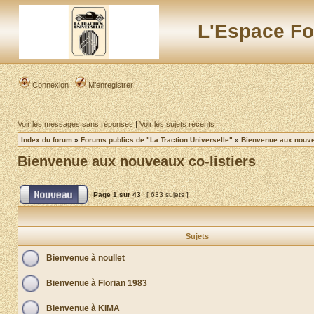
L'Espace Fo
Connexion
M’enregistrer
Voir les messages sans réponses
|
Voir les sujets récents
Index du forum
»
Forums publics de "La Traction Universelle"
»
Bienvenue aux nouvea
Bienvenue aux nouveaux co-listiers
Page
1
sur
43
[ 633 sujets ]
Sujets
Bienvenue à noullet
Bienvenue à Florian 1983
Bienvenue à KIMA