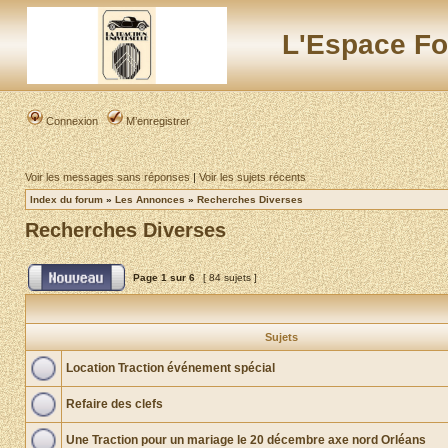
L'Espace Fo
Connexion
M’enregistrer
Voir les messages sans réponses
|
Voir les sujets récents
Index du forum
»
Les Annonces
»
Recherches Diverses
Recherches Diverses
Page
1
sur
6
[ 84 sujets ]
Sujets
Location Traction événement spécial
Refaire des clefs
Une Traction pour un mariage le 20 décembre axe nord Orléans