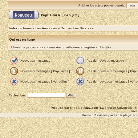
Afficher les sujets postés depuis:
Page
1
sur
6
[ 84 sujets ]
Index du forum
»
Les Annonces
»
Recherches Diverses
Qui est en ligne
Utilisateurs parcourant ce forum: Aucun utilisateur enregistré et 2 invités
Nouveaux messages
Pas de nouveau message
Nouveaux messages [ Populaires ]
Pas de nouveaux messages [ Popula
Nouveaux messages [ Verrouillés ]
Pas de nouveaux messages [ Verroui
Rechercher:
--/
Propulse par
phpBB
et
MuL
pour "La Traction Universelle" 
Tradu
Theme : "Sous les paves : la plage; sous