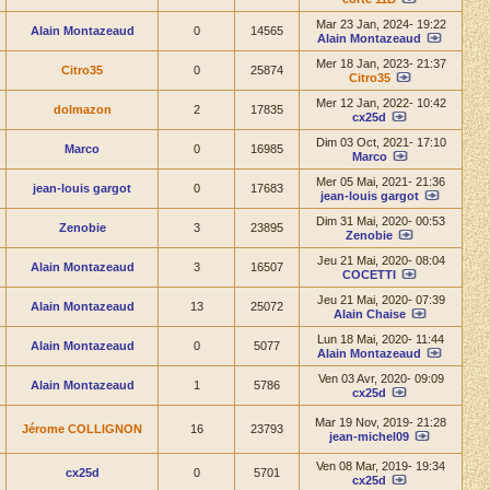
Mar 23 Jan, 2024- 19:22
Alain Montazeaud
0
14565
Alain Montazeaud
Mer 18 Jan, 2023- 21:37
Citro35
0
25874
Citro35
Mer 12 Jan, 2022- 10:42
dolmazon
2
17835
cx25d
Dim 03 Oct, 2021- 17:10
Marco
0
16985
Marco
Mer 05 Mai, 2021- 21:36
jean-louis gargot
0
17683
jean-louis gargot
Dim 31 Mai, 2020- 00:53
Zenobie
3
23895
Zenobie
Jeu 21 Mai, 2020- 08:04
Alain Montazeaud
3
16507
COCETTI
Jeu 21 Mai, 2020- 07:39
Alain Montazeaud
13
25072
Alain Chaise
Lun 18 Mai, 2020- 11:44
Alain Montazeaud
0
5077
Alain Montazeaud
Ven 03 Avr, 2020- 09:09
Alain Montazeaud
1
5786
cx25d
Mar 19 Nov, 2019- 21:28
Jérome COLLIGNON
16
23793
jean-michel09
Ven 08 Mar, 2019- 19:34
cx25d
0
5701
cx25d