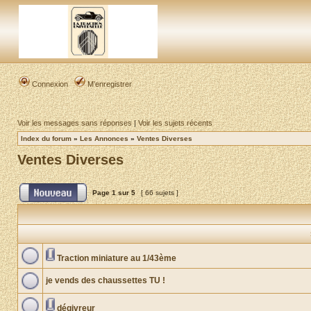
Connexion
M’enregistrer
Voir les messages sans réponses
|
Voir les sujets récents
Index du forum
»
Les Annonces
»
Ventes Diverses
Ventes Diverses
Page
1
sur
5
[ 66 sujets ]
Traction miniature au 1/43ème
je vends des chaussettes TU !
dégivreur