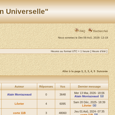
n Universelle"
FAQ
Rechercher
Nous sommes le Dim 09 Aoû, 2026- 13:18
Heures au format UTC + 1 heure [ Heure d’été ]
Aller à la page
1
,
2
,
3
,
4
,
5
Suivante
Auteur
Réponses
Vus
Dernier message
Mer 13 Mai, 2026- 18:06
Alain Montazeaud
0
3648
Alain Montazeaud
Sam 20 Déc, 2025- 18:39
Lévrier
4
6095
Lévrier
Jeu 01 Aoû, 2024- 07:35
corte 11B
3
48060
corte 11B