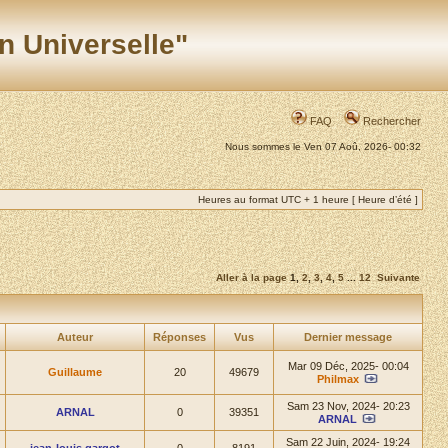
n Universelle"
FAQ
Rechercher
Nous sommes le Ven 07 Aoû, 2026- 00:32
Heures au format UTC + 1 heure [ Heure d’été ]
Aller à la page
1
,
2
,
3
,
4
,
5
...
12
Suivante
Auteur
Réponses
Vus
Dernier message
Mar 09 Déc, 2025- 00:04
Guillaume
20
49679
Philmax
Sam 23 Nov, 2024- 20:23
ARNAL
0
39351
ARNAL
Sam 22 Juin, 2024- 19:24