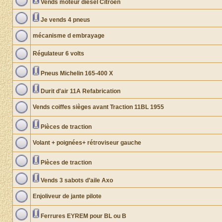
Vends moteur diesel Citroën
Je vends 4 pneus
mécanisme d embrayage
Régulateur 6 volts
Pneus Michelin 165-400 X
Durit d'air 11A Refabrication
Vends coiffes sièges avant Traction 11BL 1955
Pièces de traction
Volant + poignées+ rétroviseur gauche
Pièces de traction
Vends 3 sabots d’aile Axo
Enjoliveur de jante pilote
Ferrures EYREM pour BL ou B