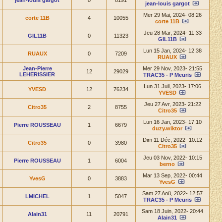
jean-louis gargot
0
8191
jean-louis gargot
Mer 29 Mai, 2024- 08:26
corte 11B
4
10055
corte 11B
Jeu 28 Mar, 2024- 11:33
GIL11B
0
11323
GIL11B
Lun 15 Jan, 2024- 12:38
RUAUX
0
7209
RUAUX
Jean-Pierre
Mer 29 Nov, 2023- 21:55
12
29029
LEHERISSIER
TRAC35 - P Meuris
Lun 31 Juil, 2023- 17:06
YVESD
12
76234
YVESD
Jeu 27 Avr, 2023- 21:22
Citro35
2
8755
Citro35
Lun 16 Jan, 2023- 17:10
Pierre ROUSSEAU
1
6679
duzy.wiktor
Dim 11 Déc, 2022- 10:12
Citro35
0
3980
Citro35
Jeu 03 Nov, 2022- 10:15
Pierre ROUSSEAU
1
6004
berno
Mar 13 Sep, 2022- 00:44
YvesG
0
3883
YvesG
Sam 27 Aoû, 2022- 12:57
LMICHEL
1
5047
TRAC35 - P Meuris
Sam 18 Juin, 2022- 20:44
Alain31
11
20791
Alain31