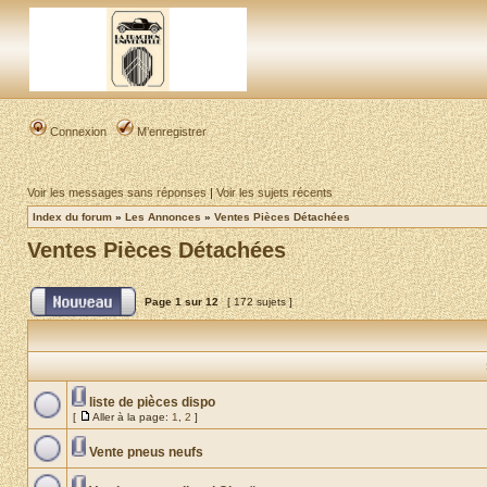
Connexion
M’enregistrer
Voir les messages sans réponses
|
Voir les sujets récents
Index du forum
»
Les Annonces
»
Ventes Pièces Détachées
Ventes Pièces Détachées
Page
1
sur
12
[ 172 sujets ]
liste de pièces dispo
[
Aller à la page:
1
,
2
]
Vente pneus neufs