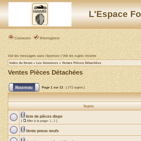
L'Espace Fo
Connexion
M’enregistrer
Voir les messages sans réponses
|
Voir les sujets récents
Index du forum
»
Les Annonces
»
Ventes Pièces Détachées
Ventes Pièces Détachées
Page
1
sur
12
[ 172 sujets ]
Sujets
liste de pièces dispo
[
Aller à la page:
1
,
2
]
Vente pneus neufs