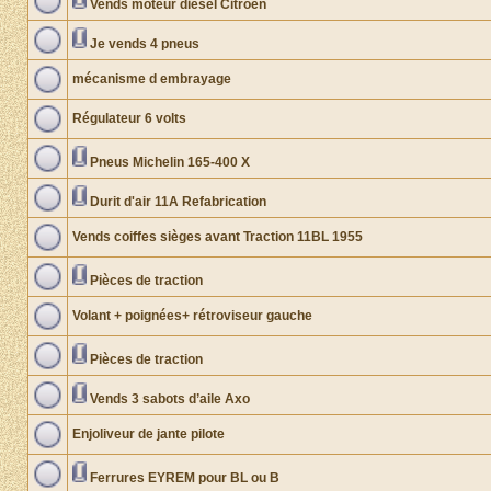
Vends moteur diesel Citroën
Je vends 4 pneus
mécanisme d embrayage
Régulateur 6 volts
Pneus Michelin 165-400 X
Durit d'air 11A Refabrication
Vends coiffes sièges avant Traction 11BL 1955
Pièces de traction
Volant + poignées+ rétroviseur gauche
Pièces de traction
Vends 3 sabots d’aile Axo
Enjoliveur de jante pilote
Ferrures EYREM pour BL ou B