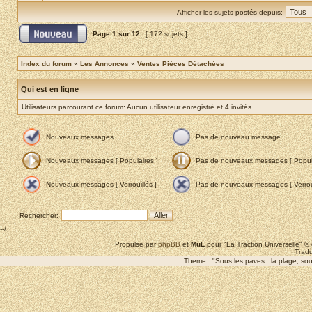
Afficher les sujets postés depuis:
Page
1
sur
12
[ 172 sujets ]
Index du forum
»
Les Annonces
»
Ventes Pièces Détachées
Qui est en ligne
Utilisateurs parcourant ce forum: Aucun utilisateur enregistré et 4 invités
Nouveaux messages
Pas de nouveau message
Nouveaux messages [ Populaires ]
Pas de nouveaux messages [ Popula
Nouveaux messages [ Verrouillés ]
Pas de nouveaux messages [ Verroui
Rechercher:
--/
Propulse par
phpBB
et
MuL
pour "La Traction Universelle" 
Tradu
Theme : "Sous les paves : la plage; sous