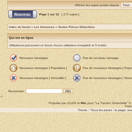
Afficher les sujets postés depuis:
Page
1
sur
12
[ 172 sujets ]
Index du forum
»
Les Annonces
»
Ventes Pièces Détachées
Qui est en ligne
Utilisateurs parcourant ce forum: Aucun utilisateur enregistré et 5 invités
Nouveaux messages
Pas de nouveau message
Nouveaux messages [ Populaires ]
Pas de nouveaux messages [ Popula
Nouveaux messages [ Verrouillés ]
Pas de nouveaux messages [ Verroui
Rechercher:
--/
Propulse par
phpBB
et
MuL
pour "La Traction Universelle" 
Tradu
Theme : "Sous les paves : la plage; sous