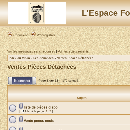
L'Espace Fo
Connexion
M’enregistrer
Voir les messages sans réponses
|
Voir les sujets récents
Index du forum
»
Les Annonces
»
Ventes Pièces Détachées
Ventes Pièces Détachées
Page
1
sur
12
[ 172 sujets ]
Sujets
liste de pièces dispo
[
Aller à la page:
1
,
2
]
Vente pneus neufs