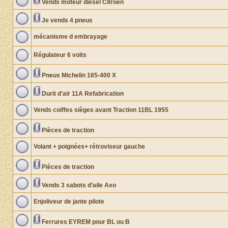
Vends moteur diesel Citroën
Je vends 4 pneus
mécanisme d embrayage
Régulateur 6 volts
Pneus Michelin 165-400 X
Durit d'air 11A Refabrication
Vends coiffes sièges avant Traction 11BL 1955
Pièces de traction
Volant + poignées+ rétroviseur gauche
Pièces de traction
Vends 3 sabots d’aile Axo
Enjoliveur de jante pilote
Ferrures EYREM pour BL ou B