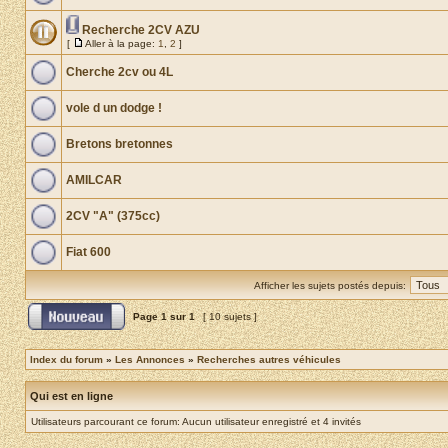
Recherche 2CV AZU
[
Aller à la page:
1
,
2
]
Cherche 2cv ou 4L
vole d un dodge !
Bretons bretonnes
AMILCAR
2CV "A" (375cc)
Fiat 600
Afficher les sujets postés depuis:
Page
1
sur
1
[ 10 sujets ]
Index du forum
»
Les Annonces
»
Recherches autres véhicules
Qui est en ligne
Utilisateurs parcourant ce forum: Aucun utilisateur enregistré et 4 invités