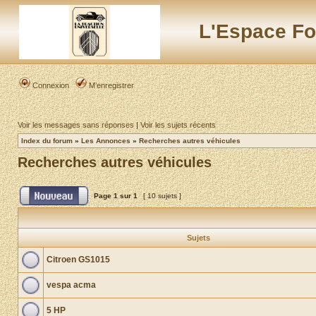
L'Espace Fo
Connexion
M’enregistrer
Voir les messages sans réponses
|
Voir les sujets récents
Index du forum
»
Les Annonces
»
Recherches autres véhicules
Recherches autres véhicules
Page
1
sur
1
[ 10 sujets ]
Sujets
Citroen GS1015
vespa acma
5 HP