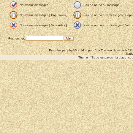
Nouveaux messages
Pas de nouveau message
Nouveaux messages [ Populaires ]
Pas de nouveaux messages [ Popula
Nouveaux messages [ Verrouillés ]
Pas de nouveaux messages [ Verroui
Rechercher:
--/
Propulse par
phpBB
et
MuL
pour "La Traction Universelle" 
Tradu
Theme : "Sous les paves : la plage; sous