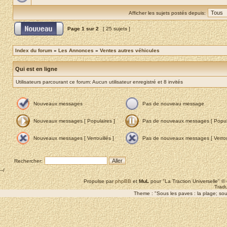
Afficher les sujets postés depuis:
Page
1
sur
2
[ 25 sujets ]
Index du forum
»
Les Annonces
»
Ventes autres véhicules
Qui est en ligne
Utilisateurs parcourant ce forum: Aucun utilisateur enregistré et 8 invités
Nouveaux messages
Pas de nouveau message
Nouveaux messages [ Populaires ]
Pas de nouveaux messages [ Popula
Nouveaux messages [ Verrouillés ]
Pas de nouveaux messages [ Verroui
Rechercher:
--/
Propulse par
phpBB
et
MuL
pour "La Traction Universelle" 
Tradu
Theme : "Sous les paves : la plage; sous