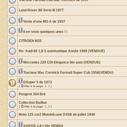
Tracteur Farmall Cub Mac Cormick de 1957
Land Rover 88 Serie III 1977
Vente d'une MG A de 1957
Il en reste quelques unes ! !
CITROEN M35
Re: Audi 80 1,8 S automatique Année 1989 (VENDUE)
Mercedes 220 CDI Elegance bte auto (VENDUE)
Tracteur Mac Cormick Farmall Super Cub 1958(VENDU)
DSuper 5 de 1973
[
Aller à la page:
1
,
2
]
Peugeot 304 Brk
Collection Baillon
[
Aller à la page:
1
,
2
]
Moto 125 cm3 Motobécane D45B de juillet 1949
XANTIA 1.8 I 16v VENDU