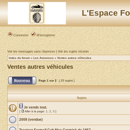
L'Espace Fo
Connexion
M’enregistrer
Voir les messages sans réponses
|
Voir les sujets récents
Index du forum
»
Les Annonces
»
Ventes autres véhicules
Ventes autres véhicules
Page
1
sur
2
[ 25 sujets ]
Sujets
Je vends tout.
[
Aller à la page:
1
,
2
,
3
]
2008 (vendue)