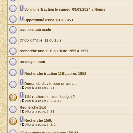
Vol d’une Traction le samedi 09/03/2024 à Reims
Opportunité d'une 11BL 1953
traction auto ecole
Choix difficile: 11 ou 15 ?
recherche une 11 B ou Bl de 1955 à 1957
renseignement
Recherche traction 11BL après 1952
Demande d'avis pour un achat
[
Aller à la page:
1
,
2
]
11bl recherche , quel budget ?
[
Aller à la page:
1
,
2
,
3
,
4
]
Recherche 15/6
[
Aller à la page:
1
,
2
]
Recherche 15/6.
[
Aller à la page:
1
,
2
,
3
]