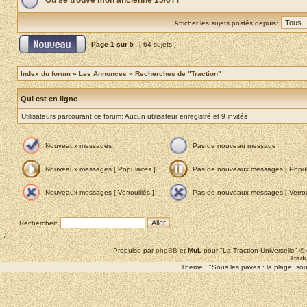
Où se trouve mon ancienne 15/6??
Afficher les sujets postés depuis:
Page
1
sur
5
[ 64 sujets ]
Index du forum
»
Les Annonces
»
Recherches de "Traction"
Qui est en ligne
Utilisateurs parcourant ce forum: Aucun utilisateur enregistré et 9 invités
Nouveaux messages
Pas de nouveau message
Nouveaux messages [ Populaires ]
Pas de nouveaux messages [ Popula
Nouveaux messages [ Verrouillés ]
Pas de nouveaux messages [ Verroui
Rechercher:
--/
Propulse par
phpBB
et
MuL
pour "La Traction Universelle" 
Tradu
Theme : "Sous les paves : la plage; sous