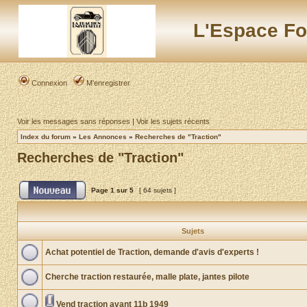
L'Espace Fo
Connexion
M’enregistrer
Voir les messages sans réponses
|
Voir les sujets récents
Index du forum
»
Les Annonces
»
Recherches de "Traction"
Recherches de "Traction"
Page
1
sur
5
[ 64 sujets ]
Sujets
Achat potentiel de Traction, demande d'avis d'experts !
Cherche traction restaurée, malle plate, jantes pilote
Vend traction avant 11b 1949