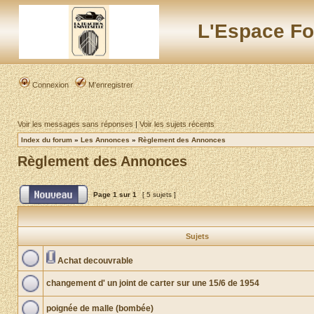
L'Espace Fo
Connexion
M’enregistrer
Voir les messages sans réponses
|
Voir les sujets récents
Index du forum
»
Les Annonces
»
Règlement des Annonces
Règlement des Annonces
Page
1
sur
1
[ 5 sujets ]
Sujets
Achat decouvrable
changement d' un joint de carter sur une 15/6 de 1954
poignée de malle (bombée)