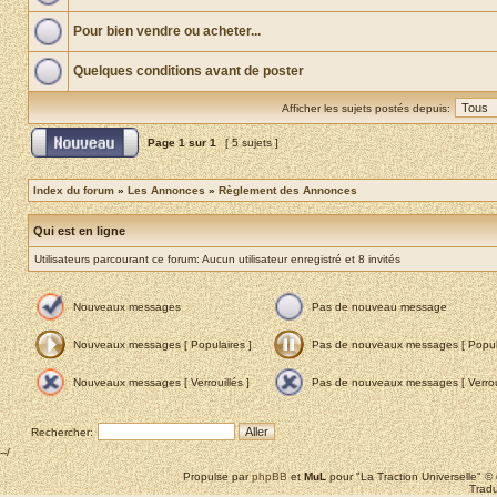
Pour bien vendre ou acheter...
Quelques conditions avant de poster
Afficher les sujets postés depuis:
Page
1
sur
1
[ 5 sujets ]
Index du forum
»
Les Annonces
»
Règlement des Annonces
Qui est en ligne
Utilisateurs parcourant ce forum: Aucun utilisateur enregistré et 8 invités
Nouveaux messages
Pas de nouveau message
Nouveaux messages [ Populaires ]
Pas de nouveaux messages [ Popula
Nouveaux messages [ Verrouillés ]
Pas de nouveaux messages [ Verroui
Rechercher:
--/
Propulse par
phpBB
et
MuL
pour "La Traction Universelle" 
Tradu