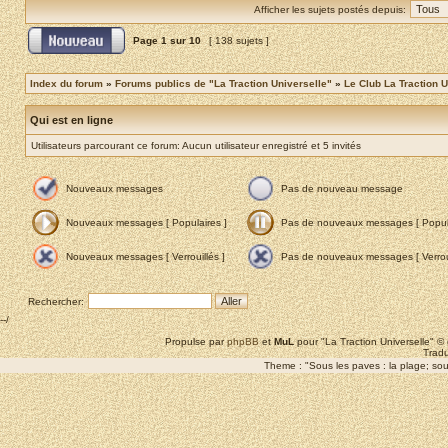
Afficher les sujets postés depuis:
Page
1
sur
10
[ 138 sujets ]
Index du forum
»
Forums publics de "La Traction Universelle"
»
Le Club La Traction U
Qui est en ligne
Utilisateurs parcourant ce forum: Aucun utilisateur enregistré et 5 invités
Nouveaux messages
Pas de nouveau message
Nouveaux messages [ Populaires ]
Pas de nouveaux messages [ Popula
Nouveaux messages [ Verrouillés ]
Pas de nouveaux messages [ Verroui
Rechercher:
--/
Propulse par
phpBB
et
MuL
pour "La Traction Universelle" 
Tradu
Theme : "Sous les paves : la plage; sous