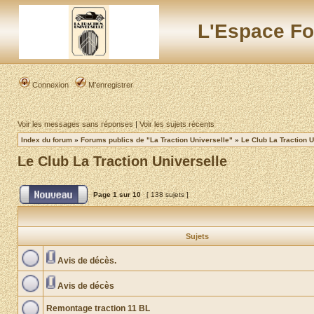
L'Espace Fo
Connexion
M’enregistrer
Voir les messages sans réponses
|
Voir les sujets récents
Index du forum
»
Forums publics de "La Traction Universelle"
»
Le Club La Traction U
Le Club La Traction Universelle
Page
1
sur
10
[ 138 sujets ]
Sujets
Avis de décès.
Avis de décès
Remontage traction 11 BL