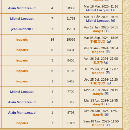
Mar 18 Mar, 2025- 11:16
Alain Montazeaud
4
58306
Michel Locquet
Mar 11 Fév, 2025- 19:36
Michel Locquet
7
11775
Michel Locquet
Ven 17 Jan, 2025- 14:05
jean-michel09
7
15131
danyB
Mar 03 Sep, 2024- 18:03
leoparis
14
19086
THE QUO
Ven 30 Aoû, 2024- 18:34
leoparis
0
6431
leoparis
Ven 26 Juil, 2024- 21:00
leoparis
3
8466
11G75
Jeu 25 Juil, 2024- 17:07
leoparis
0
6104
leoparis
Jeu 25 Juil, 2024- 12:20
leoparis
1
5412
THE QUO
Mar 23 Juil, 2024- 20:19
Michel Locquet
4
7709
danyB
Mar 23 Avr, 2024- 19:55
Alain Montazeaud
1
6112
danyB
Dim 28 Jan, 2024- 12:50
Alain Montazeaud
1
8796
danyB
Sam 18 Nov, 2023- 11:50
leoparis
7
21839
leoparis