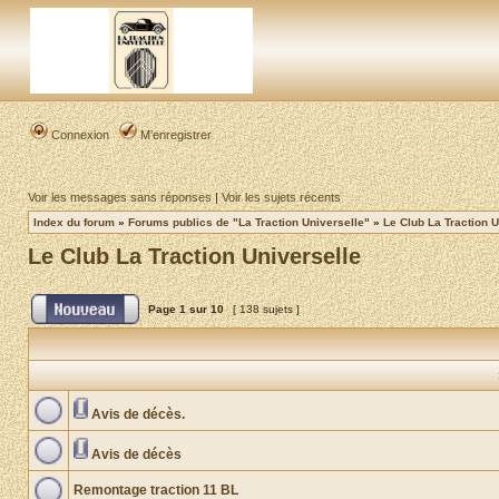
Connexion
M’enregistrer
Voir les messages sans réponses
|
Voir les sujets récents
Index du forum
»
Forums publics de "La Traction Universelle"
»
Le Club La Traction U
Le Club La Traction Universelle
Page
1
sur
10
[ 138 sujets ]
Avis de décès.
Avis de décès
Remontage traction 11 BL