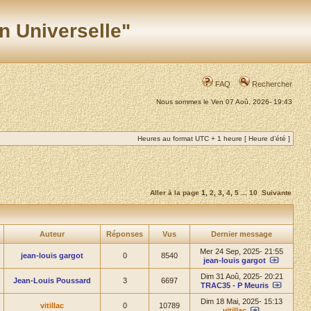
n Universelle"
FAQ
Rechercher
Nous sommes le Ven 07 Aoû, 2026- 19:43
Heures au format UTC + 1 heure [ Heure d’été ]
Aller à la page
1
,
2
,
3
,
4
,
5
...
10
Suivante
Auteur
Réponses
Vus
Dernier message
Mer 24 Sep, 2025- 21:55
jean-louis gargot
0
8540
jean-louis gargot
Dim 31 Aoû, 2025- 20:21
Jean-Louis Poussard
3
6697
TRAC35 - P Meuris
Dim 18 Mai, 2025- 15:13
vitillac
0
10789
vitillac