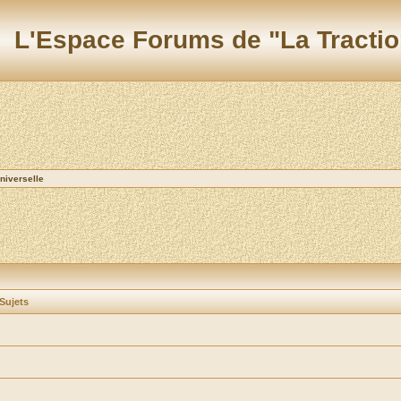
L'Espace Forums de "La Tractio
niverselle
Sujets