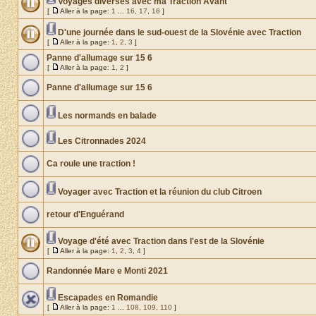
Voyages diverses avec ma Traction Avant
[
Aller à la page:
1
...
16
,
17
,
18
]
D'une journée dans le sud-ouest de la Slovénie avec Traction
[
Aller à la page:
1
,
2
,
3
]
Panne d'allumage sur 15 6
[
Aller à la page:
1
,
2
]
Panne d'allumage sur 15 6
Les normands en balade
Les Citronnades 2024
Ca roule une traction !
Voyager avec Traction et la réunion du club Citroen
retour d'Enguérand
Voyage d'été avec Traction dans l'est de la Slovénie
[
Aller à la page:
1
,
2
,
3
,
4
]
Randonnée Mare e Monti 2021
Escapades en Romandie
[
Aller à la page:
1
...
108
,
109
,
110
]