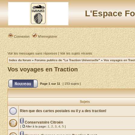
L'Espace Fo
Connexion
M’enregistrer
Voir les messages sans réponses
|
Voir les sujets récents
Index du forum
»
Forums publics de "La Traction Universelle"
»
Vos voyages en Trac
Vos voyages en Traction
Page
1
sur
11
[ 153 sujets ]
Sujets
Rien que des cartes postales ou il y a des traction!
Conservatoire Citroën
[
Aller à la page:
1
,
2
,
3
,
4
,
5
]