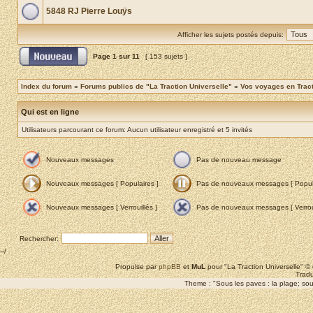
5848 RJ Pierre Louÿs
Afficher les sujets postés depuis:
Page
1
sur
11
[ 153 sujets ]
Index du forum
»
Forums publics de "La Traction Universelle"
»
Vos voyages en Trac
Qui est en ligne
Utilisateurs parcourant ce forum: Aucun utilisateur enregistré et 5 invités
Nouveaux messages
Pas de nouveau message
Nouveaux messages [ Populaires ]
Pas de nouveaux messages [ Popula
Nouveaux messages [ Verrouillés ]
Pas de nouveaux messages [ Verroui
Rechercher:
--/
Propulse par
phpBB
et
MuL
pour "La Traction Universelle" 
Tradu
Theme : "Sous les paves : la plage; sous