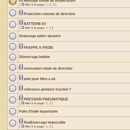
Montage sonde de température
[
Aller à la page:
1
,
2
,
3
]
Protection colonne de direction
BATTERIE 6V
[
Aller à la page:
1
,
2
]
Graissage palier dynamo
FRAPPE A FROID
Démarrage bobine
renovation rotule de direction
joint pour filtre a air
referance peinture traction ?
PRESSION PNEUMATIQUE
[
Aller à la page:
1
,
2
]
Fuite d'huile importante
Redémarrage impossible
[
Aller à la page:
1
,
2
]