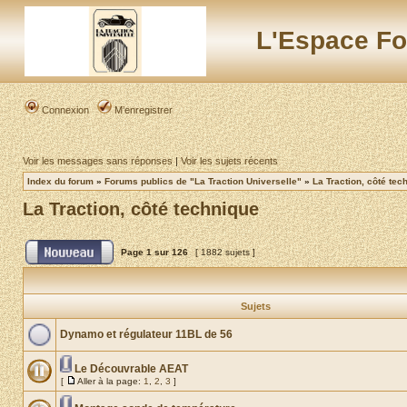
L'Espace Fo
Connexion
M’enregistrer
Voir les messages sans réponses
|
Voir les sujets récents
Index du forum
»
Forums publics de "La Traction Universelle"
»
La Traction, côté tec
La Traction, côté technique
Page
1
sur
126
[ 1882 sujets ]
Sujets
Dynamo et régulateur 11BL de 56
Le Découvrable AEAT
[
Aller à la page:
1
,
2
,
3
]