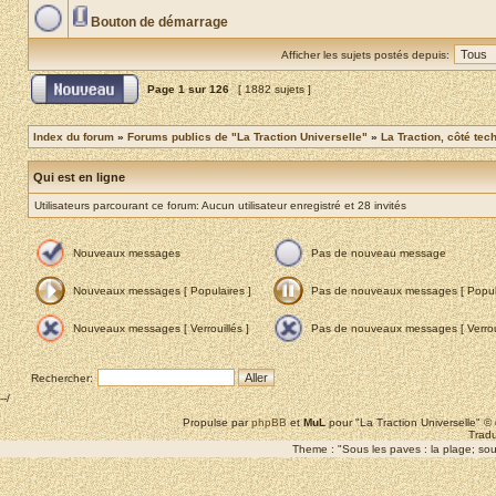
Bouton de démarrage
Afficher les sujets postés depuis:
Page
1
sur
126
[ 1882 sujets ]
Index du forum
»
Forums publics de "La Traction Universelle"
»
La Traction, côté tec
Qui est en ligne
Utilisateurs parcourant ce forum: Aucun utilisateur enregistré et 28 invités
Nouveaux messages
Pas de nouveau message
Nouveaux messages [ Populaires ]
Pas de nouveaux messages [ Popula
Nouveaux messages [ Verrouillés ]
Pas de nouveaux messages [ Verroui
Rechercher:
--/
Propulse par
phpBB
et
MuL
pour "La Traction Universelle" 
Tradu
Theme : "Sous les paves : la plage; sous