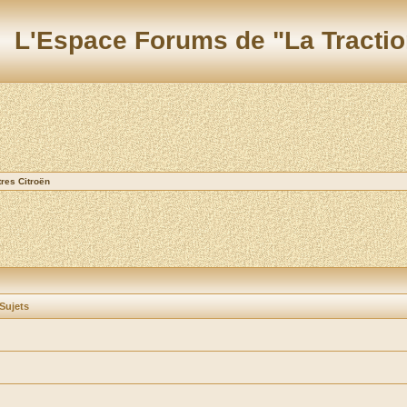
L'Espace Forums de "La Tractio
res Citroën
Sujets