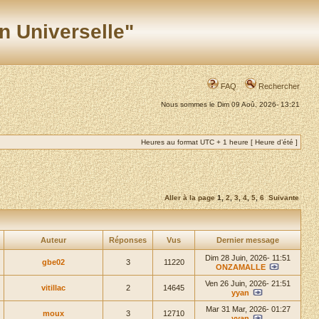
n Universelle"
FAQ
Rechercher
Nous sommes le Dim 09 Aoû, 2026- 13:21
Heures au format UTC + 1 heure [ Heure d’été ]
Aller à la page
1
,
2
,
3
,
4
,
5
,
6
Suivante
Auteur
Réponses
Vus
Dernier message
Dim 28 Juin, 2026- 11:51
gbe02
3
11220
ONZAMALLE
Ven 26 Juin, 2026- 21:51
vitillac
2
14645
yyan
Mar 31 Mar, 2026- 01:27
moux
3
12710
yyan