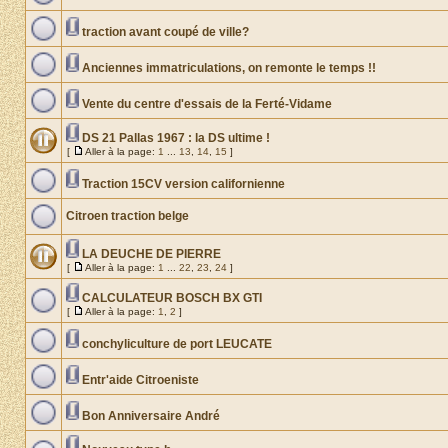
traction avant coupé de ville?
Anciennes immatriculations, on remonte le temps !!
Vente du centre d'essais de la Ferté-Vidame
DS 21 Pallas 1967 : la DS ultime !
[
Aller à la page:
1
...
13
,
14
,
15
]
Traction 15CV version californienne
Citroen traction belge
LA DEUCHE DE PIERRE
[
Aller à la page:
1
...
22
,
23
,
24
]
CALCULATEUR BOSCH BX GTI
[
Aller à la page:
1
,
2
]
conchyliculture de port LEUCATE
Entr'aide Citroeniste
Bon Anniversaire André