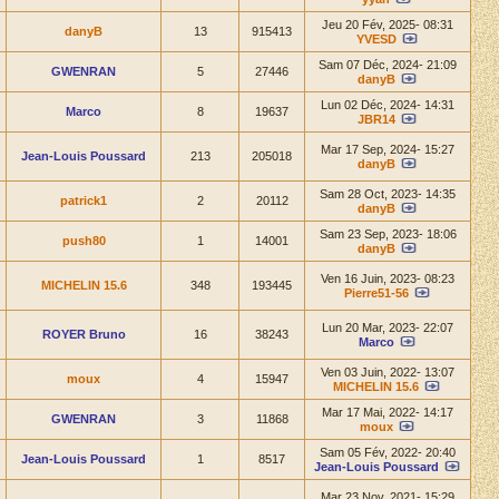
Jeu 20 Fév, 2025- 08:31
danyB
13
915413
YVESD
Sam 07 Déc, 2024- 21:09
GWENRAN
5
27446
danyB
Lun 02 Déc, 2024- 14:31
Marco
8
19637
JBR14
Mar 17 Sep, 2024- 15:27
Jean-Louis Poussard
213
205018
danyB
Sam 28 Oct, 2023- 14:35
patrick1
2
20112
danyB
Sam 23 Sep, 2023- 18:06
push80
1
14001
danyB
Ven 16 Juin, 2023- 08:23
MICHELIN 15.6
348
193445
Pierre51-56
Lun 20 Mar, 2023- 22:07
ROYER Bruno
16
38243
Marco
Ven 03 Juin, 2022- 13:07
moux
4
15947
MICHELIN 15.6
Mar 17 Mai, 2022- 14:17
GWENRAN
3
11868
moux
Sam 05 Fév, 2022- 20:40
Jean-Louis Poussard
1
8517
Jean-Louis Poussard
Mar 23 Nov, 2021- 15:29