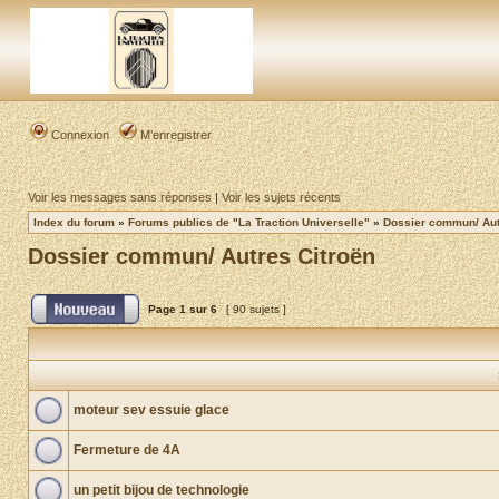
Connexion
M’enregistrer
Voir les messages sans réponses
|
Voir les sujets récents
Index du forum
»
Forums publics de "La Traction Universelle"
»
Dossier commun/ Aut
Dossier commun/ Autres Citroën
Page
1
sur
6
[ 90 sujets ]
moteur sev essuie glace
Fermeture de 4A
un petit bijou de technologie