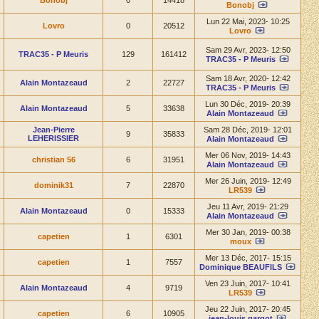
Bonobj
0
14418
Bonobj
Lun 22 Mai, 2023- 10:25
Lovro
0
20512
Lovro
Sam 29 Avr, 2023- 12:50
TRAC35 - P Meuris
129
161412
TRAC35 - P Meuris
Sam 18 Avr, 2020- 12:42
Alain Montazeaud
2
22727
TRAC35 - P Meuris
Lun 30 Déc, 2019- 20:39
Alain Montazeaud
5
33638
Alain Montazeaud
Jean-Pierre
Sam 28 Déc, 2019- 12:01
9
35833
LEHERISSIER
Alain Montazeaud
Mer 06 Nov, 2019- 14:43
christian 56
6
31951
Alain Montazeaud
Mer 26 Juin, 2019- 12:49
dominik31
7
22870
LR539
Jeu 11 Avr, 2019- 21:29
Alain Montazeaud
0
15333
Alain Montazeaud
Mer 30 Jan, 2019- 00:38
capetien
1
6301
moux
Mer 13 Déc, 2017- 15:15
capetien
1
7557
Dominique BEAUFILS
Ven 23 Juin, 2017- 10:41
Alain Montazeaud
4
9719
LR539
Jeu 22 Juin, 2017- 20:45
capetien
6
10905
jean-louis gargot