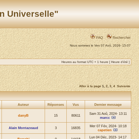
n Universelle"
FAQ
Rechercher
Nous sommes le Ven 07 Aoû, 2026- 15:07
Heures au format UTC + 1 heure [ Heure d’été ]
Aller à la page
1
,
2
,
3
,
4
Suivante
Auteur
Réponses
Vus
Dernier message
Sam 31 Aoû, 2024- 13:11
danyB
15
80611
marcc
Mer 07 Fév, 2024- 10:18
Alain Montazeaud
3
16835
capetien
Lun 04 Déc, 2023- 14:17