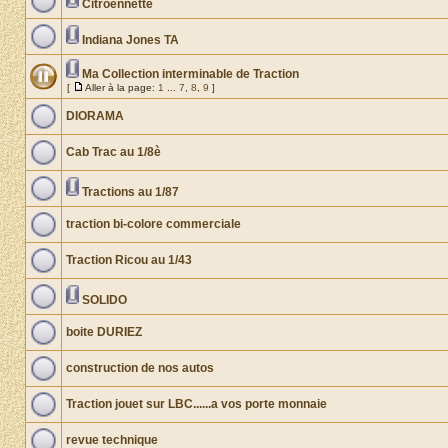
Citroennette
Indiana Jones TA
Ma Collection interminable de Traction
[
Aller à la page:
1
...
7
,
8
,
9
]
DIORAMA
Cab Trac au 1/8è
Tractions au 1/87
traction bi-colore commerciale
Traction Ricou au 1/43
SOLIDO
boite DURIEZ
construction de nos autos
Traction jouet sur LBC......a vos porte monnaie
revue technique