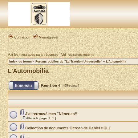
Connexion
M’enregistrer
Voir les messages sans réponses
|
Voir les sujets récents
Index du forum
»
Forums publics de "La Traction Universelle"
»
L'Automobilia
L'Automobilia
Page
1
sur
4
[ 55 sujets ]
J'ai retrouvé mes "Nénettes!!
[
Aller à la page:
1
,
2
]
Collection de documents Citroen de Daniel HOLZ