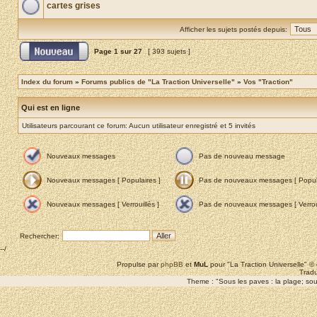
cartes grises
Afficher les sujets postés depuis:
Page
1
sur
27
[ 393 sujets ]
Index du forum
»
Forums publics de "La Traction Universelle"
»
Vos "Traction"
Qui est en ligne
Utilisateurs parcourant ce forum: Aucun utilisateur enregistré et 5 invités
Nouveaux messages
Pas de nouveau message
Nouveaux messages [ Populaires ]
Pas de nouveaux messages [ Popula
Nouveaux messages [ Verrouillés ]
Pas de nouveaux messages [ Verroui
Rechercher:
--/
Propulse par
phpBB
et
MuL
pour "La Traction Universelle" 
Tradu
Theme : "Sous les paves : la plage; sous