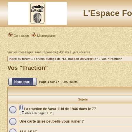
L'Espace Fo
Connexion
M’enregistrer
Voir les messages sans réponses
|
Voir les sujets récents
Index du forum
»
Forums publics de "La Traction Universelle"
»
Vos "Traction"
Vos "Traction"
Page
1
sur
27
[ 393 sujets ]
Sujets
La traction de Vava 11bl de 1946 dans le 77
[
Aller à la page:
1
,
2
]
Une carte grise peut-elle vous ruiner ?