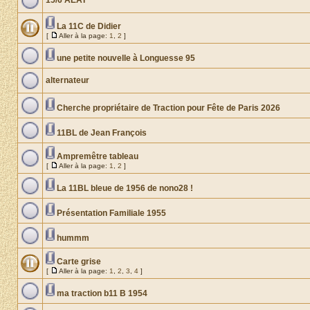
15/6 AEAT
La 11C de Didier
[
Aller à la page:
1
,
2
]
une petite nouvelle à Longuesse 95
alternateur
Cherche propriétaire de Traction pour Fête de Paris 2026
11BL de Jean François
Ampremêtre tableau
[
Aller à la page:
1
,
2
]
La 11BL bleue de 1956 de nono28 !
Présentation Familiale 1955
hummm
Carte grise
[
Aller à la page:
1
,
2
,
3
,
4
]
ma traction b11 B 1954