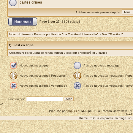
cartes grises
Afficher les sujets postés depuis:
Page
1
sur
27
[ 393 sujets ]
Index du forum
»
Forums publics de "La Traction Universelle"
»
Vos "Traction"
Qui est en ligne
Utilisateurs parcourant ce forum: Aucun utilisateur enregistré et 7 invités
Nouveaux messages
Pas de nouveau message
Nouveaux messages [ Populaires ]
Pas de nouveaux messages [ Popula
Nouveaux messages [ Verrouillés ]
Pas de nouveaux messages [ Verroui
Rechercher:
--/
Propulse par
phpBB
et
MuL
pour "La Traction Universelle" 
Tradu
Theme : "Sous les paves : la plage; sous