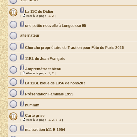
15/6 AEAT
La 11C de Didier
[
Aller à la page:
1
,
2
]
une petite nouvelle à Longuesse 95
alternateur
Cherche propriétaire de Traction pour Fête de Paris 2026
11BL de Jean François
Ampremêtre tableau
[
Aller à la page:
1
,
2
]
La 11BL bleue de 1956 de nono28 !
Présentation Familiale 1955
hummm
Carte grise
[
Aller à la page:
1
,
2
,
3
,
4
]
ma traction b11 B 1954