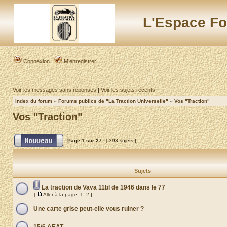
L'Espace Fo
Connexion
M’enregistrer
Voir les messages sans réponses
|
Voir les sujets récents
Index du forum
»
Forums publics de "La Traction Universelle"
»
Vos "Traction"
Vos "Traction"
Page
1
sur
27
[ 393 sujets ]
Sujets
La traction de Vava 11bl de 1946 dans le 77
[
Aller à la page:
1
,
2
]
Une carte grise peut-elle vous ruiner ?