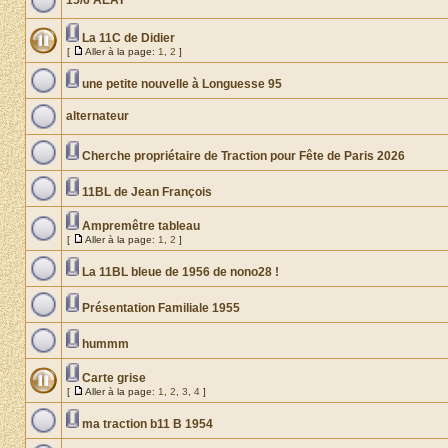
15/6 AEAT
La 11C de Didier
[
Aller à la page:
1
,
2
]
une petite nouvelle à Longuesse 95
alternateur
Cherche propriétaire de Traction pour Fête de Paris 2026
11BL de Jean François
Ampremêtre tableau
[
Aller à la page:
1
,
2
]
La 11BL bleue de 1956 de nono28 !
Présentation Familiale 1955
hummm
Carte grise
[
Aller à la page:
1
,
2
,
3
,
4
]
ma traction b11 B 1954