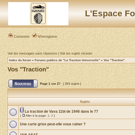
L'Espace Fo
Connexion
M’enregistrer
Voir les messages sans réponses
|
Voir les sujets récents
Index du forum
»
Forums publics de "La Traction Universelle"
»
Vos "Traction"
Vos "Traction"
Page
1
sur
27
[ 393 sujets ]
Sujets
La traction de Vava 11bl de 1946 dans le 77
[
Aller à la page:
1
,
2
]
Une carte grise peut-elle vous ruiner ?