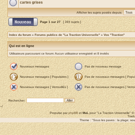
cartes grises
Afficher les sujets postés depuis:
Page
1
sur
27
[ 393 sujets ]
Index du forum
»
Forums publics de "La Traction Universelle"
»
Vos "Traction"
Qui est en ligne
Utilisateurs parcourant ce forum: Aucun utilisateur enregistré et 8 invités
Nouveaux messages
Pas de nouveau message
Nouveaux messages [ Populaires ]
Pas de nouveaux messages [ Popula
Nouveaux messages [ Verrouillés ]
Pas de nouveaux messages [ Verroui
Rechercher:
--/
Propulse par
phpBB
et
MuL
pour "La Traction Universelle" 
Tradu
Theme : "Sous les paves : la plage; sous