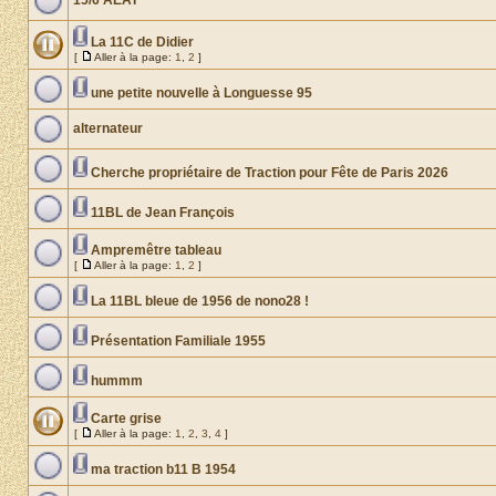
15/6 AEAT
La 11C de Didier
[
Aller à la page:
1
,
2
]
une petite nouvelle à Longuesse 95
alternateur
Cherche propriétaire de Traction pour Fête de Paris 2026
11BL de Jean François
Ampremêtre tableau
[
Aller à la page:
1
,
2
]
La 11BL bleue de 1956 de nono28 !
Présentation Familiale 1955
hummm
Carte grise
[
Aller à la page:
1
,
2
,
3
,
4
]
ma traction b11 B 1954