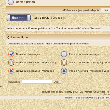
cartes grises
Afficher les sujets postés depuis:
Page
1
sur
27
[ 393 sujets ]
Index du forum
»
Forums publics de "La Traction Universelle"
»
Vos "Traction"
Qui est en ligne
Utilisateurs parcourant ce forum: Aucun utilisateur enregistré et 5 invités
Nouveaux messages
Pas de nouveau message
Nouveaux messages [ Populaires ]
Pas de nouveaux messages [ Popula
Nouveaux messages [ Verrouillés ]
Pas de nouveaux messages [ Verroui
Rechercher:
--/
Propulse par
phpBB
et
MuL
pour "La Traction Universelle" 
Tradu
Theme : "Sous les paves : la plage; sous