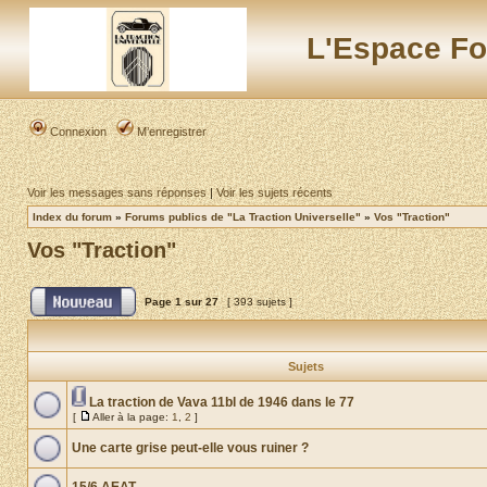
L'Espace Fo
Connexion
M’enregistrer
Voir les messages sans réponses
|
Voir les sujets récents
Index du forum
»
Forums publics de "La Traction Universelle"
»
Vos "Traction"
Vos "Traction"
Page
1
sur
27
[ 393 sujets ]
Sujets
La traction de Vava 11bl de 1946 dans le 77
[
Aller à la page:
1
,
2
]
Une carte grise peut-elle vous ruiner ?