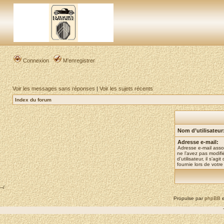
Connexion
M’enregistrer
Voir les messages sans réponses
|
Voir les sujets récents
Index du forum
Nom d’utilisateur
Adresse e-mail:
Adresse e-mail asso
ne l’avez pas modif
d’utilisateur, il s’ag
fournie lors de votre 
--/
Propulse par
phpBB
e