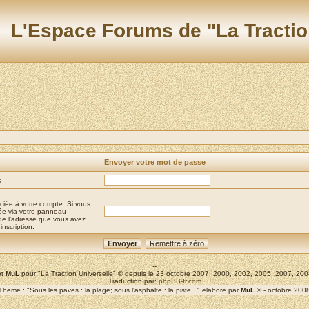
L'Espace Forums de "La Tractio
Envoyer votre mot de passe
:
ciée à votre compte. Si vous
iée via votre panneau
it de l’adresse que vous avez
inscription.
--
t
MuL
pour "La Traction Universelle" © depuis le 23 octobre 2007; 2000, 2002, 2005, 2007, 2
Traduction par:
phpBB-fr.com
Theme : "Sous les paves : la plage; sous l'asphalte : la piste..." elabore par
MuL
© - octobre 200