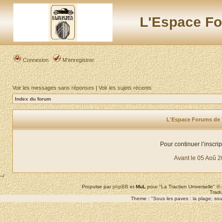
L'Espace Fo
Connexion
M’enregistrer
Voir les messages sans réponses
|
Voir les sujets récents
Index du forum
L'Espace Forums de "L
Pour continuer l’inscri
Avant le 05 Aoû 
--/
Propulse par
phpBB
et
MuL
pour "La Traction Universelle" 
Tradu
Theme : "Sous les paves : la plage; sous