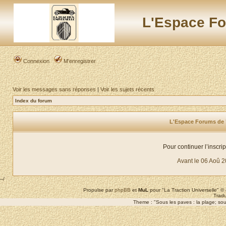
L'Espace Fo
Connexion
M’enregistrer
Voir les messages sans réponses
|
Voir les sujets récents
Index du forum
L'Espace Forums de "L
Pour continuer l’inscri
Avant le 06 Aoû 
--/
Propulse par
phpBB
et
MuL
pour "La Traction Universelle" 
Tradu
Theme : "Sous les paves : la plage; sous