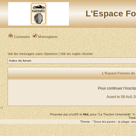
L'Espace Fo
Connexion
M’enregistrer
Voir les messages sans réponses
|
Voir les sujets récents
Index du forum
L'Espace Forums de "L
Pour continuer l’inscri
Avant le 08 Aoû 
--/
Propulse par
phpBB
et
MuL
pour "La Traction Universelle" 
Tradu
Theme : "Sous les paves : la plage; sous