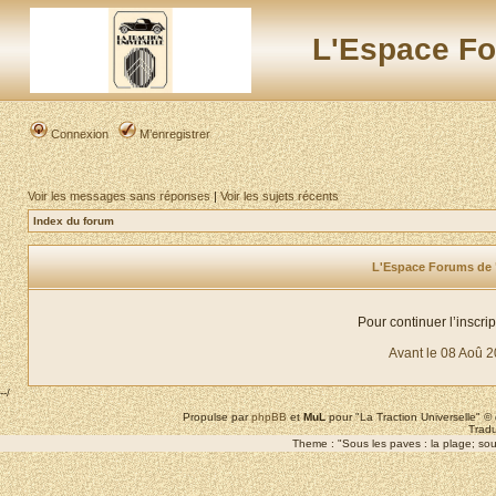
L'Espace Fo
Connexion
M’enregistrer
Voir les messages sans réponses
|
Voir les sujets récents
Index du forum
L'Espace Forums de "L
Pour continuer l’inscri
Avant le 08 Aoû 
--/
Propulse par
phpBB
et
MuL
pour "La Traction Universelle" 
Tradu
Theme : "Sous les paves : la plage; sous