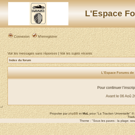
L'Espace Fo
Connexion
M’enregistrer
Voir les messages sans réponses
|
Voir les sujets récents
Index du forum
L'Espace Forums de "L
Pour continuer l’inscri
Avant le 06 Aoû 
--/
Propulse par
phpBB
et
MuL
pour "La Traction Universelle" 
Tradu
Theme : "Sous les paves : la plage; sous