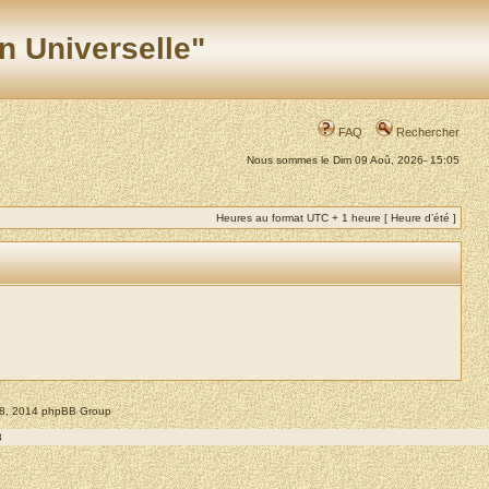
n Universelle"
FAQ
Rechercher
Nous sommes le Dim 09 Aoû, 2026- 15:05
Heures au format UTC + 1 heure [ Heure d’été ]
008, 2014 phpBB Group
8