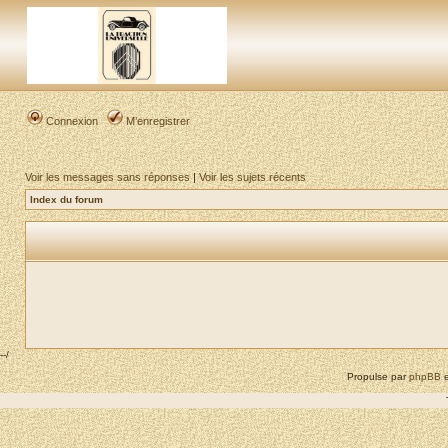
Connexion
M’enregistrer
Voir les messages sans réponses
|
Voir les sujets récents
Index du forum
--/
Propulse par
phpBB
e