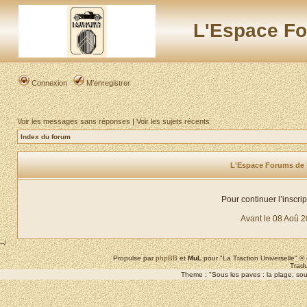
L'Espace Fo
Connexion
M’enregistrer
Voir les messages sans réponses
|
Voir les sujets récents
Index du forum
L'Espace Forums de "L
Pour continuer l’inscri
Avant le 08 Aoû 
--/
Propulse par
phpBB
et
MuL
pour "La Traction Universelle" 
Tradu
Theme : "Sous les paves : la plage; sous