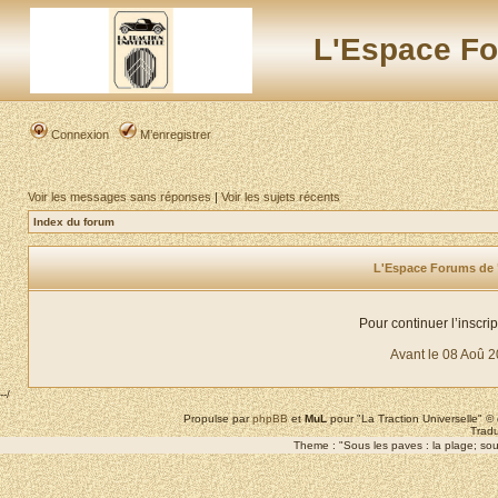
L'Espace Fo
Connexion
M’enregistrer
Voir les messages sans réponses
|
Voir les sujets récents
Index du forum
L'Espace Forums de "L
Pour continuer l’inscri
Avant le 08 Aoû 
--/
Propulse par
phpBB
et
MuL
pour "La Traction Universelle" 
Tradu
Theme : "Sous les paves : la plage; sous