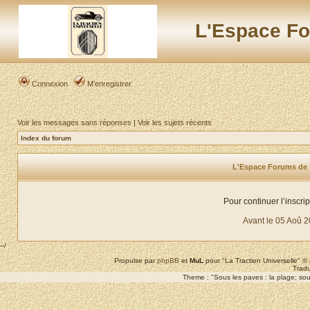
L'Espace Fo
Connexion
M’enregistrer
Voir les messages sans réponses
|
Voir les sujets récents
Index du forum
L'Espace Forums de "L
Pour continuer l’inscri
Avant le 05 Aoû 
--/
Propulse par
phpBB
et
MuL
pour "La Traction Universelle" 
Tradu
Theme : "Sous les paves : la plage; sous