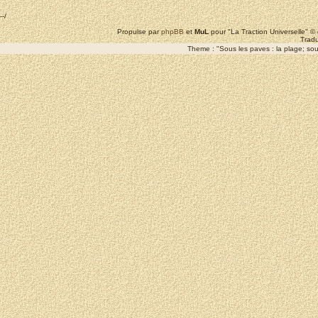
--/
Propulse par
phpBB
et
MuL
pour "La Traction Universelle" 
Tradu
Theme : "Sous les paves : la plage; sous