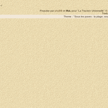
--/
Propulse par
phpBB
et
MuL
pour "La Traction Universelle" 
Tradu
Theme : "Sous les paves : la plage; sous